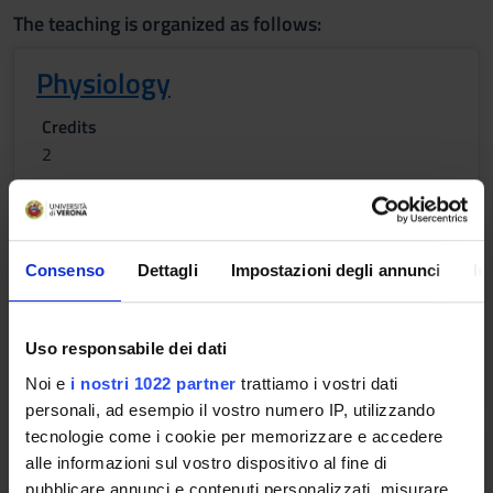
The teaching is organized as follows:
Physiology
Credits
2
Period
1 SEMESTRE PROFESSIONI SANITARIE
Location
Academic staff
Consenso
Dettagli
Impostazioni degli annunci
In
VERONA
Elisa Santandrea
Uso responsabile dei dati
Lessons timetable
Noi e
i nostri 1022 partner
trattiamo i vostri dati
personali, ad esempio il vostro numero IP, utilizzando
tecnologie come i cookie per memorizzare e accedere
Human Anatomy
alle informazioni sul vostro dispositivo al fine di
pubblicare annunci e contenuti personalizzati, misurare