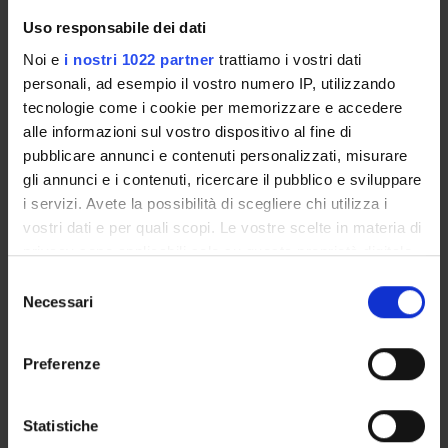
logopediche in ambito orl
18/A
Uso responsabile dei dati
,MEDS-
Noi e
i nostri 1022 partner
trattiamo i vostri dati
18/B
personali, ad esempio il vostro numero IP, utilizzando
,MEDS-
tecnologie come i cookie per memorizzare e accedere
26/B
alle informazioni sul vostro dispositivo al fine di
,MEDS-
pubblicare annunci e contenuti personalizzati, misurare
26/C
gli annunci e i contenuti, ricercare il pubblico e sviluppare
i servizi. Avete la possibilità di scegliere chi utilizza i
Scienze mediche e
8
B
MEDS-
vostri dati e per quali scopi. Le vostre scelte in materia di
logopediche nei disturbi del
18/B
privacy sono applicabili solo su questa proprietà digitale
linguaggio e
,MEDS-
in cui avete effettuato le vostre scelte. È possibile
S
dell'apprendimento
20/B
modificare o revocare il proprio consenso in qualsiasi
Necessari
e
,MEDS-
momento dalla Dichiarazione sui cookie o facendo clic
l
26/C
sull'icona di attivazione della privacy.
e
Preferenze
z
Scienze mediche e
9
B/C
MEDS-
Con il tuo consenso, vorremmo anche:
i
logopediche nei disturbi del
12/A
raccogliere informazioni sulla tua posizione
o
Statistiche
linguaggio in eta' adulta
,MEDS-
geografica, con un'approssimazione di qualche