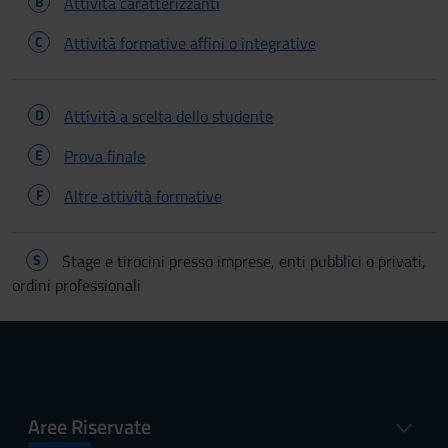
B
Attività caratterizzanti
C
Attività formative affini o integrative
D
Attività a scelta dello studente
E
Prova finale
F
Altre attività formative
S
Stage e tirocini presso imprese, enti pubblici o privati,
ordini professionali
Aree Riservate