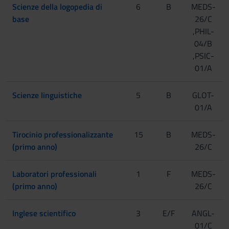
Scienze della logopedia di
6
B
MEDS-
base
26/C
,PHIL-
04/B
,PSIC-
01/A
Scienze linguistiche
5
B
GLOT-
01/A
Tirocinio professionalizzante
15
B
MEDS-
(primo anno)
26/C
Laboratori professionali
1
F
MEDS-
(primo anno)
26/C
Inglese scientifico
3
E/F
ANGL-
01/C