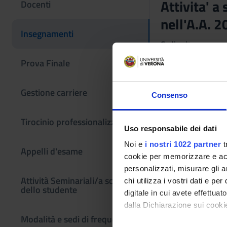
Attivita' a
Docenti
nell'A.A. 
Insegnamenti
Codice insegname
4S001039
Prova Finale
Settore Scientifico
- - -
Gestione carriere
Consenso
Tirocinio professionalizzante
Uso responsabile dei dati
Noi e
i nostri 1022 partner
t
Appelli d'esame
cookie per memorizzare e acce
personalizzati, misurare gli an
Attività Seminariali/a scelta
chi utilizza i vostri dati e pe
dello studente
digitale in cui avete effettua
dalla Dichiarazione sui cookie
Modalità e sedi di frequenza