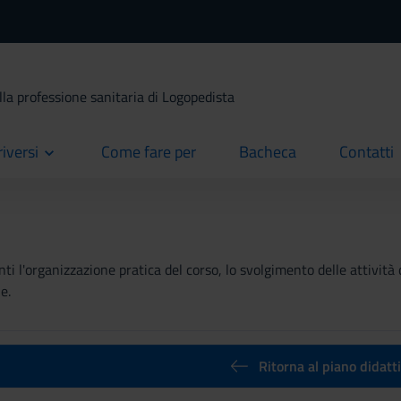
lla professione sanitaria di Logopedista
riversi
Come fare per
Bacheca
Contatti
current
current
current
ti l'organizzazione pratica del corso, lo svolgimento delle attività 
e.
Ritorna al piano didatt