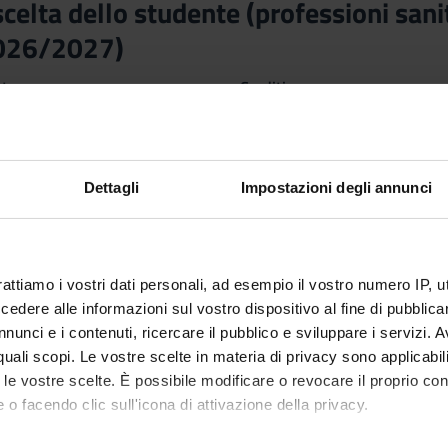
 scelta dello studente (professioni sani
2026/2027)
nto
Crediti
6
 Disciplinare (SSD)
Dettagli
Impostazioni degli annunci
rattiamo i vostri dati personali, ad esempio il vostro numero IP, 
dere alle informazioni sul vostro dispositivo al fine di pubblica
nunci e i contenuti, ricercare il pubblico e sviluppare i servizi. A
r quali scopi. Le vostre scelte in materia di privacy sono applicabi
to le vostre scelte. È possibile modificare o revocare il proprio 
 o facendo clic sull'icona di attivazione della privacy.