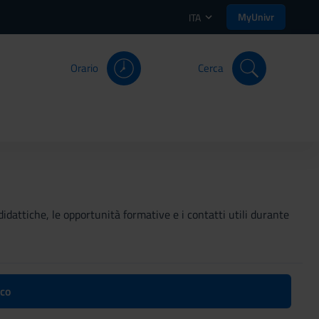
MyUnivr
ITA
Orario
Cerca
didattiche, le opportunità formative e i contatti utili durante
ico