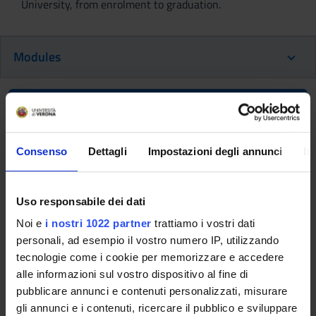
University, from enrolment to graduation.
Modules
Back to the study plan
Back to the modules per semester
Consenso
Dettagli
Impostazioni degli annunci
In
Clinical practice (3rd year)
(2016/2017)
Uso responsabile dei dati
Noi e
i nostri 1022 partner
trattiamo i vostri dati
Teaching code
Teacher
personali, ad esempio il vostro numero IP, utilizzando
4S01556
Silvia Chiesa
tecnologie come i cookie per memorizzare e accedere
Coordinator
Credits
alle informazioni sul vostro dispositivo al fine di
Silvia Chiesa
27
pubblicare annunci e contenuti personalizzati, misurare
gli annunci e i contenuti, ricercare il pubblico e sviluppare