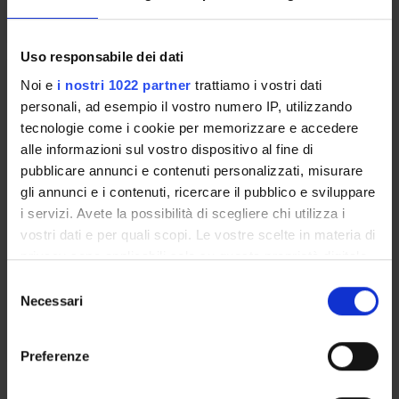
Lessons timetable
Uso responsabile dei dati
EVIDENCE BASE PRACTICE
Noi e
i nostri 1022 partner
trattiamo i vostri dati
APPLICATA ALL'IGIENE ORALE
personali, ad esempio il vostro numero IP, utilizzando
tecnologie come i cookie per memorizzare e accedere
Credits
alle informazioni sul vostro dispositivo al fine di
1
pubblicare annunci e contenuti personalizzati, misurare
gli annunci e i contenuti, ricercare il pubblico e sviluppare
Period
i servizi. Avete la possibilità di scegliere chi utilizza i
lezioni CLID - ROV - 1 SEMESTRE
vostri dati e per quali scopi. Le vostre scelte in materia di
Academic staff
privacy sono applicabili solo su questa proprietà digitale
in cui avete effettuato le vostre scelte. È possibile
Marianna Purgato
S
modificare o revocare il proprio consenso in qualsiasi
Necessari
e
Lessons timetable
momento dalla Dichiarazione sui cookie o facendo clic
l
sull'icona di attivazione della privacy.
e
Preferenze
z
Learning objectives
Con il tuo consenso, vorremmo anche:
i