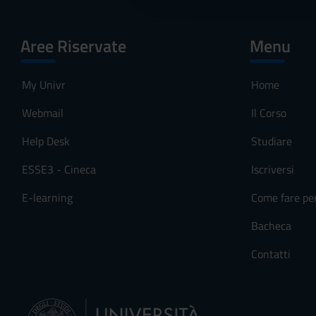
c
o
Aree Riservate
Menu
n
s
e
My Univr
Home
n
Webmail
Il Corso
s
o
Help Desk
Studiare
ESSE3 - Cineca
Iscriversi
E-learning
Come fare pe
Bacheca
Contatti