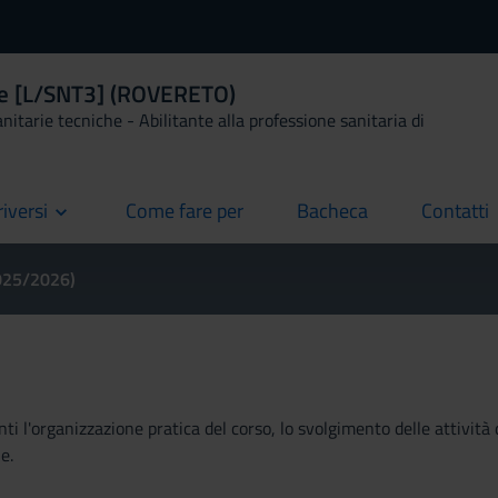
ale [L/SNT3] (ROVERETO)
anitarie tecniche - Abilitante alla professione sanitaria di
riversi
Come fare per
Bacheca
Contatti
current
current
current
2025/2026)
ti l'organizzazione pratica del corso, lo svolgimento delle attività 
e.