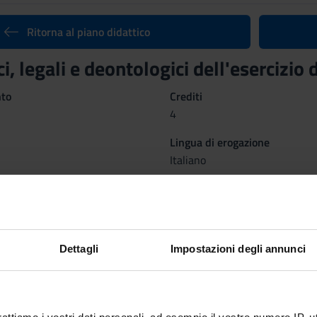
Ritorna al piano didattico
ici, legali e deontologici dell'eserciz
nto
Crediti
4
Lingua di erogazione
Italiano
 organizzato come segue:
 LEGALE E BIOETICA
DEO
ORG
Dettagli
Impostazioni degli annunci
Crediti
2