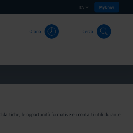
MyUnivr
ITA
Orario
Cerca
didattiche, le opportunità formative e i contatti utili durante