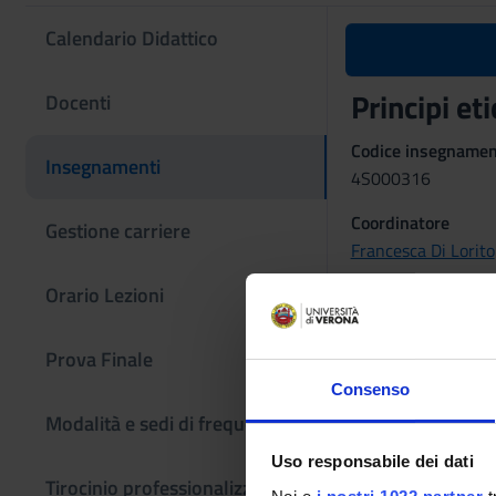
Calendario Didattico
Principi et
Docenti
Codice insegname
Insegnamenti
4S000316
Coordinatore
Gestione carriere
Francesca Di Lorito
Orario Lezioni
L'insegnamento è
MEDICINA
Prova Finale
Consenso
Crediti
Modalità e sedi di frequenza
2
Uso responsabile dei dati
Periodo
Tirocinio professionalizzante