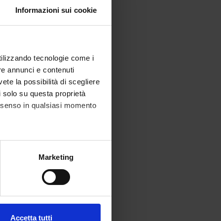
Informazioni sui cookie
utilizzando tecnologie come i
re annunci e contenuti
vete la possibilità di scegliere
li solo su questa proprietà
consenso in qualsiasi momento
alche metro,
Marketing
e specifiche (impronte
ezione dettagli
. Puoi
Accetta tutti