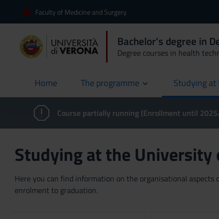
Faculty of Medicine and Surgery
Bachelor's degree in 
Degree courses in health tech
Home
The programme
Studying at 
current
Course partially running (Enrollment until 202
Studying at the University
Here you can find information on the organisational aspects of
enrolment to graduation.