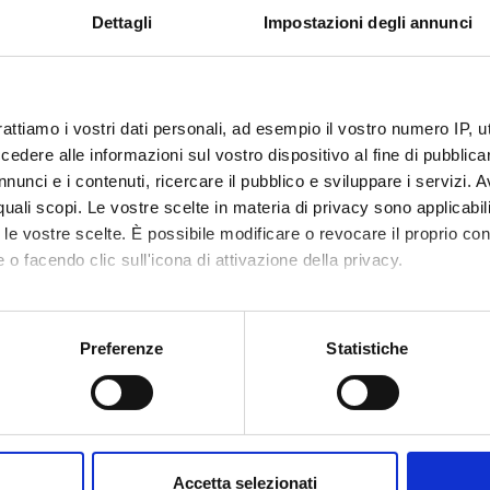
GIA PER L'IGIENISTA DENTALE
Dettagli
Impostazioni degli annunci
rattiamo i vostri dati personali, ad esempio il vostro numero IP, 
A APPLICATA ALL'ODONTOSTOMATOLOGIA
dere alle informazioni sul vostro dispositivo al fine di pubblica
nunci e i contenuti, ricercare il pubblico e sviluppare i servizi. A
r quali scopi. Le vostre scelte in materia di privacy sono applicabi
to le vostre scelte. È possibile modificare o revocare il proprio 
 o facendo clic sull'icona di attivazione della privacy.
 DI EMERGENZA E DI PRIMO SOCCORSO
mo anche:
oni sulla tua posizione geografica, con un'approssimazione di qu
Preferenze
Statistiche
spositivo, scansionandolo attivamente alla ricerca di caratteristich
GIA PER L'IGIENISTA DENTALE
aborati i tuoi dati personali e imposta le tue preferenze nella
s
consenso in qualsiasi momento dalla Dichiarazione sui cookie.
Accetta selezionati