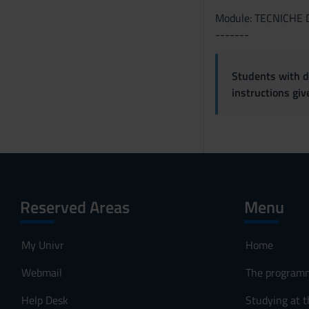
Module: TECNICHE
-------
Students with di
instructions gi
Reserved Areas
Menu
My Univr
Home
Webmail
The program
Help Desk
Studying at t