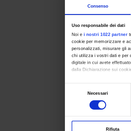
Module: FARMACOLO
Consenso
-------
Uso responsabile dei dati
Noi e
i nostri 1022 partner
t
Module: ANESTESI
cookie per memorizzare e acce
-------
personalizzati, misurare gli an
chi utilizza i vostri dati e pe
digitale in cui avete effettua
dalla Dichiarazione sui cookie
Module: TECNICHE
-------
Con il tuo consenso, vorrem
S
Program
raccogliere informazi
Necessari
e
Identificare il tuo di
Module: FARMACOLO
l
digitali).
-------
e
Approfondisci come vengono el
z
modificare o ritirare il tuo 
i
o
Rifiuta