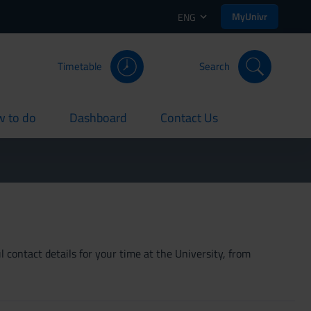
MyUnivr
ENG
Timetable
Search
 to do
Dashboard
Contact Us
rent
current
current
 contact details for your time at the University, from