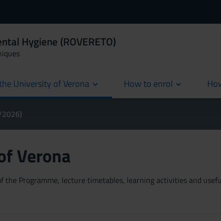
Dental Hygiene (ROVERETO)
niques
the University of Verona
How to enrol
How
cur
5/2026)
 of Verona
 the Programme, lecture timetables, learning activities and useful