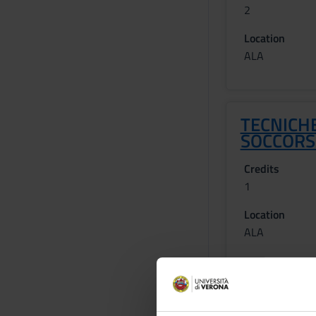
2
Location
ALA
TECNICHE
SOCCOR
Credits
1
Location
ALA
Learning ou