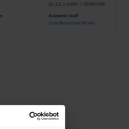
ID LEZ 2 ANNO 1 SEMESTRE
on
Academic staff
Elisa Bertazzoni Minelli