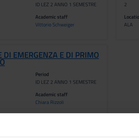
ID LEZ 2 ANNO 1 SEMESTRE
2
Academic staff
Locati
Vittorio Schweiger
ALA
 DI EMERGENZA E DI PRIMO
SO
Period
ID LEZ 2 ANNO 1 SEMESTRE
Academic staff
Chiara Rizzoli
tcomes