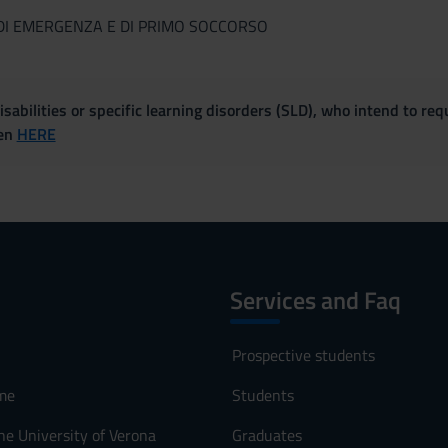
 DI EMERGENZA E DI PRIMO SOCCORSO
sabilities or specific learning disorders (SLD), who intend to re
ven
HERE
Services and Faq
Prospective students
me
Students
he University of Verona
Graduates