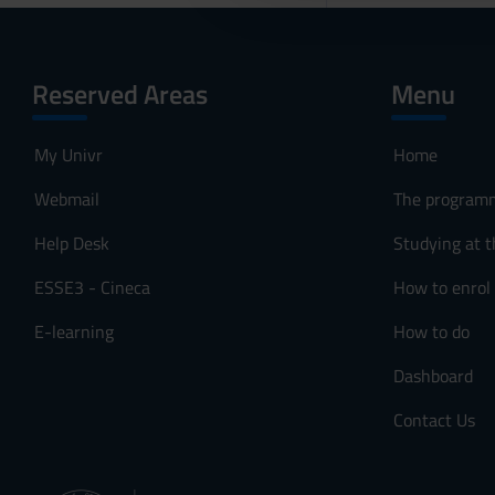
l
c
o
Reserved Areas
Menu
n
s
e
My Univr
Home
n
s
Webmail
The program
o
Help Desk
Studying at t
ESSE3 - Cineca
How to enrol
E-learning
How to do
Dashboard
Contact Us