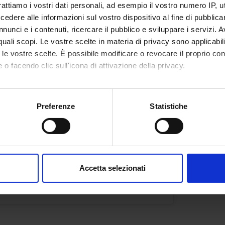
ZATIVI
SAN
rattiamo i vostri dati personali, ad esempio il vostro numero IP, 
dere alle informazioni sul vostro dispositivo al fine di pubblica
Period
Credit
nunci e i contenuti, ricercare il pubblico e sviluppare i servizi. A
lez 3 anno 2 semestre PERF
2
r quali scopi. Le vostre scelte in materia di privacy sono applicabi
Academic staff
Locati
to le vostre scelte. È possibile modificare o revocare il proprio 
Elena Bonamini
VERO
 o facendo clic sull'icona di attivazione della privacy.
mo anche:
oni sulla tua posizione geografica, con un'approssimazione di qu
Preferenze
Statistiche
DEL LAVORO
spositivo, scansionandolo attivamente alla ricerca di caratteristich
Period
aborati i tuoi dati personali e imposta le tue preferenze nella
s
lez 3 anno 2 semestre PERF
consenso in qualsiasi momento dalla Dichiarazione sui cookie.
Academic staff
Accetta selezionati
nalizzare contenuti ed annunci, per fornire funzionalità dei socia
Marco Artioli
inoltre informazioni sul modo in cui utilizzi il nostro sito con i n
icità e social media, i quali potrebbero combinarle con altre inform
lizzo dei loro servizi.