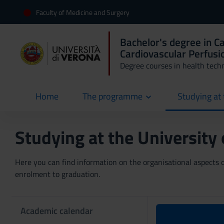
Faculty of Medicine and Surgery
Bachelor's degree in C
Cardiovascular Perfusi
Degree courses in health tech
Home
The programme
Studying at 
current
Studying at the University
Here you can find information on the organisational aspects of
enrolment to graduation.
Academic calendar