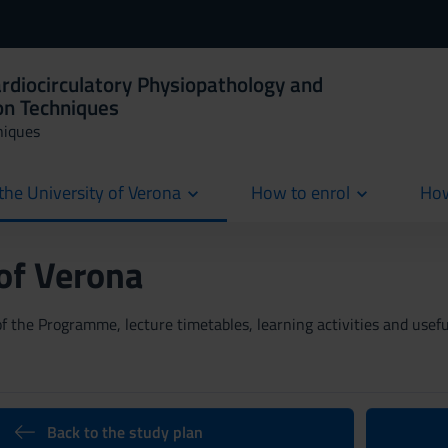
ardiocirculatory Physiopathology and
on Techniques
niques
the University of Verona
How to enrol
How
cur
 of Verona
 the Programme, lecture timetables, learning activities and useful
Back to the study plan