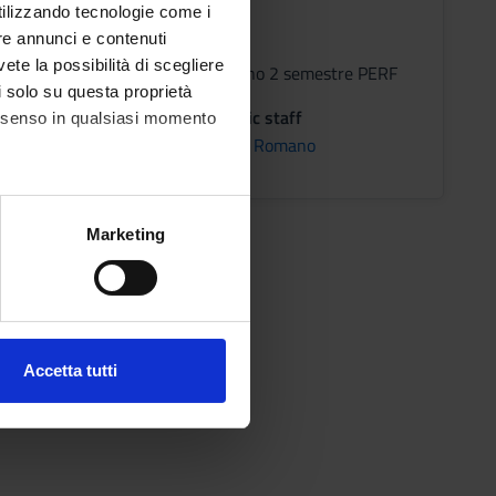
ITARIA
utilizzando tecnologie come i
re annunci e contenuti
s
Period
vete la possibilità di scegliere
lez 3 anno 2 semestre PERF
li solo su questa proprietà
on
Academic staff
consenso in qualsiasi momento
NA
Gabriele Romano
alche metro,
Marketing
e specifiche (impronte
ezione dettagli
. Puoi
Accetta tutti
l media e per analizzare il
ostri partner che si occupano
azioni che hai fornito loro o