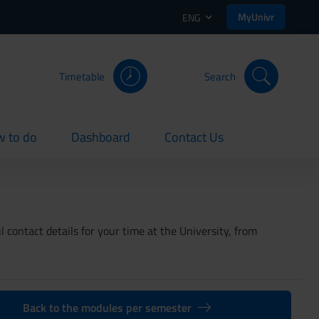
MyUnivr
ENG
Timetable
Search
 to do
Dashboard
Contact Us
rent
current
current
 contact details for your time at the University, from
Back to the modules per semester