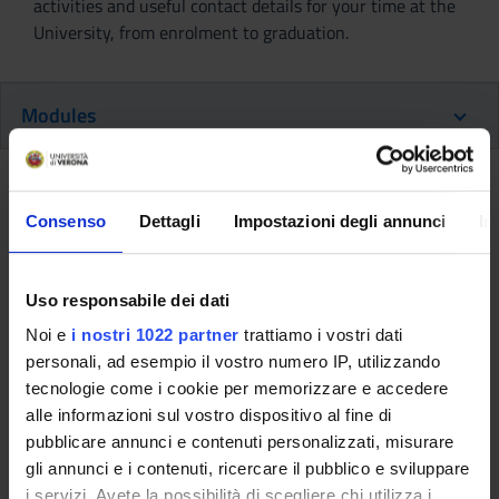
activities and useful contact details for your time at the
University, from enrolment to graduation.
Modules
Back to the study plan
Consenso
Dettagli
Impostazioni degli annunci
In
Back to the modules per semester
Elective studies (2015/2016)
Uso responsabile dei dati
Noi e
i nostri 1022 partner
trattiamo i vostri dati
Teaching code
Teacher
personali, ad esempio il vostro numero IP, utilizzando
4S001039
Not yet assigned
tecnologie come i cookie per memorizzare e accedere
alle informazioni sul vostro dispositivo al fine di
Credits
Language
pubblicare annunci e contenuti personalizzati, misurare
6
Italian
gli annunci e i contenuti, ricercare il pubblico e sviluppare
Scientific Disciplinary Sector (SSD)
i servizi. Avete la possibilità di scegliere chi utilizza i