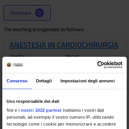
Seminars
0
The teaching is organized as follows:
ANESTESIA IN CARDIOCHIRURGIA
Credits
Period
2
2°anno 2°semestre
Academic staff
Consenso
Dettagli
Impostazioni degli annunci
In
Leonardo Gottin
Uso responsabile dei dati
CARDIOCHIRURGIA 1
Noi e
i nostri 1022 partner
trattiamo i vostri dati
Credits
Period
personali, ad esempio il vostro numero IP, utilizzando
tecnologie come i cookie per memorizzare e accedere
2
2°anno 2°semestre