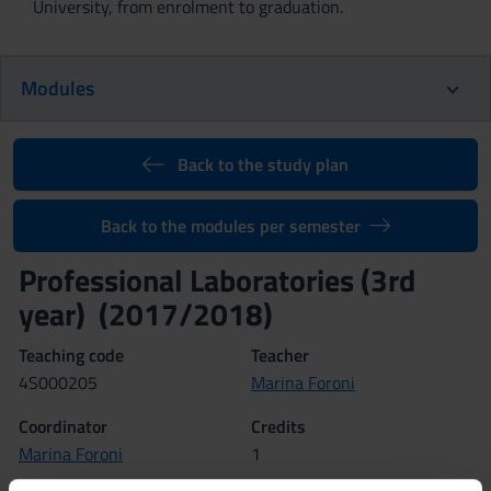
University, from enrolment to graduation.
Modules
Back to the study plan
Back to the modules per semester
Professional Laboratories (3rd
year) (2017/2018)
Teaching code
Teacher
4S000205
Marina Foroni
Coordinator
Credits
Marina Foroni
1