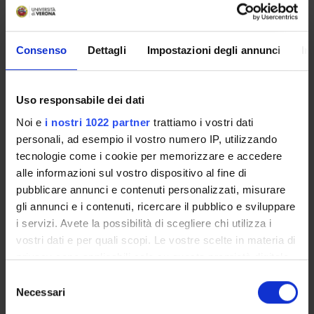
Language
Italian
Scientific Disciplinary Sector (SSD)
Consenso
Dettagli
Impostazioni degli annunci
In
MED/46 - BIOTECHNOLOGY AND METHODS IN
LABORATORY MEDICINE
Uso responsabile dei dati
Period
Noi e
i nostri 1022 partner
trattiamo i vostri dati
TLB LEZ 3ANNO 2 SEM 16-17 dal Mar 5, 2018 al May 4,
personali, ad esempio il vostro numero IP, utilizzando
2018.
tecnologie come i cookie per memorizzare e accedere
Location
alle informazioni sul vostro dispositivo al fine di
pubblicare annunci e contenuti personalizzati, misurare
VERONA
gli annunci e i contenuti, ricercare il pubblico e sviluppare
i servizi. Avete la possibilità di scegliere chi utilizza i
Lessons timetable
Seminars
0
vostri dati e per quali scopi. Le vostre scelte in materia di
privacy sono applicabili solo su questa proprietà digitale
Learning outcomes
in cui avete effettuato le vostre scelte. È possibile
S
modificare o revocare il proprio consenso in qualsiasi
Necessari
The 3 year workshop aims to further investigate the topics
e
momento dalla Dichiarazione sui cookie o facendo clic
already dealt with in the lectures by reading cytological
l