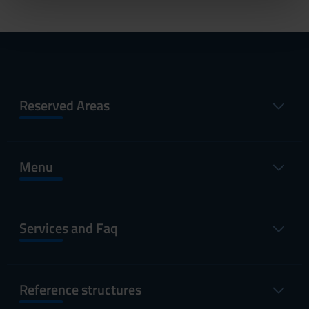
nostri partner che si occupano di analisi dei dati web,
pubblicità e social media, i quali potrebbero combinarle
con altre informazioni che hai fornito loro o che hanno
raccolto dal tuo utilizzo dei loro servizi.
Reserved Areas
Menu
Services and Faq
Reference structures