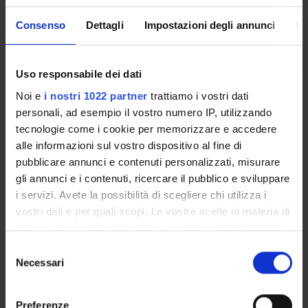
Docenti
Roberto Meneghini
Consenso
Dettagli
Impostazioni degli annunci
In
Orario Lezioni
Uso responsabile dei dati
Obiettivi di apprendimento
Noi e
i nostri 1022 partner
trattiamo i vostri dati
personali, ad esempio il vostro numero IP, utilizzando
Le procedure diagnostiche di medicina nucleare possono
tecnologie come i cookie per memorizzare e accedere
essere descritte come imaging molecolare; sono infatti
alle informazioni sul vostro dispositivo al fine di
eseguite per identificare processi fisiologici o patologici, a
pubblicare annunci e contenuti personalizzati, misurare
livello cellulare e molecolare all'interno del corpo. Le
gli annunci e i contenuti, ricercare il pubblico e sviluppare
procedure terapeutiche di medicina nucleare vengono
i servizi. Avete la possibilità di scegliere chi utilizza i
eseguite utilizzando materiali radioattivi allo scopo di trattare
vostri dati e per quali scopi. Le vostre scelte in materia di
malattie o fornire cure palliative. I laureati nel CdS TRMIR
privacy sono applicabili solo su questa proprietà digitale
saranno in grado di eseguire procedure diagnostiche e
in cui avete effettuato le vostre scelte. È possibile
S
terapeutiche di medicina nucleare/imaging molecolare
modificare o revocare il proprio consenso in qualsiasi
Necessari
e
determinando l'adeguatezza di ciascuna procedura,
momento dalla Dichiarazione sui cookie o facendo clic
l
garantendo la conformità con i requisiti di preparazione del
sull'icona di attivazione della privacy.
e
paziente per ciascuna procedura, fornendo al Paziente
Preferenze