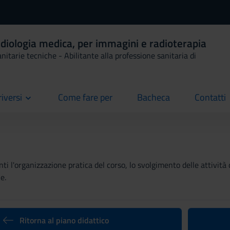
adiologia medica, per immagini e radioterapia
anitarie tecniche - Abilitante alla professione sanitaria di
riversi
Come fare per
Bacheca
Contatti
current
current
current
ti l'organizzazione pratica del corso, lo svolgimento delle attività 
e.
Ritorna al piano didattico