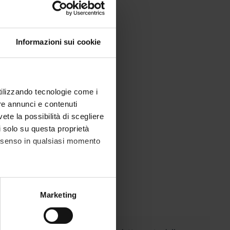
mmagini radiologiche
Informazioni sui cookie
utilizzando tecnologie come i
re annunci e contenuti
vete la possibilità di scegliere
li solo su questa proprietà
consenso in qualsiasi momento
alche metro,
Marketing
e specifiche (impronte