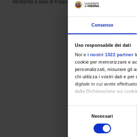
Modalità e sedi di frequenza
Prerequisiti 
Conoscenza del funz
Programma
Consenso
Generalità sulla rad
Funzionamento di u
Uso responsabile dei dati
Interazione anodica.
Noi e
i nostri 1022 partner
t
Effetto Compton ed e
cookie per memorizzare e acce
Griglia e scattering.
personalizzati, misurare gli an
Esposizione.
chi utilizza i vostri dati e pe
Modalità did
digitale in cui avete effettua
dalla Dichiarazione sui cookie
lezione frontale e la
Con il tuo consenso, vorrem
Modalità di v
S
raccogliere informazi
Necessari
e
Esame scritto con 
Identificare il tuo di
l
digitali).
e