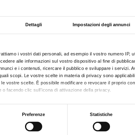
e nozioni di base
ionamento di un tubo radiogeno e delle opzioni di modifica delle i
Dettagli
Impostazioni degli annunci
iogeometria.
n tubo radiogeno.
rattiamo i vostri dati personali, ad esempio il vostro numero IP, 
ffetto fotoelettrico.
dere alle informazioni sul vostro dispositivo al fine di pubblica
nunci e i contenuti, ricercare il pubblico e sviluppare i servizi. A
r quali scopi. Le vostre scelte in materia di privacy sono applicabi
attiche
to le vostre scelte. È possibile modificare o revocare il proprio 
 o facendo clic sull'icona di attivazione della privacy.
boratorio in piccoli gruppi
mo anche:
erifica dell'apprendimento
oni sulla tua posizione geografica, con un'approssimazione di qu
Preferenze
Statistiche
domande aperte
spositivo, scansionandolo attivamente alla ricerca di caratteristich