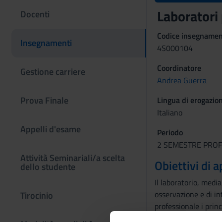
Laboratori
Docenti
Codice insegname
Insegnamenti
4S000104
Coordinatore
Gestione carriere
Andrea Guerra
Prova Finale
Lingua di erogazio
Italiano
Appelli d'esame
Periodo
2 SEMESTRE PROFES
Attività Seminariali/a scelta
Obiettivi di
dello studente
Il laboratorio, medi
osservazione e di in
Tirocinio
professionale i princ