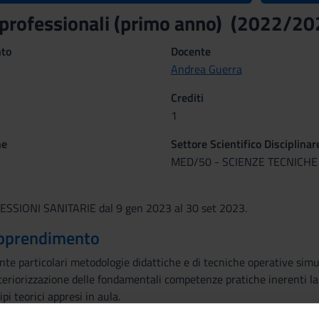
 professionali (primo anno) (2022/20
nto
Docente
Andrea Guerra
Crediti
1
ne
Settore Scientifico Disciplinar
MED/50 - SCIENZE TECNICHE
SIONI SANITARIE dal 9 gen 2023 al 30 set 2023.
 apprendimento
ante particolari metodologie didattiche e di tecniche operative simul
teriorizzazione delle fondamentali competenze pratiche inerenti la 
ipi teorici appresi in aula.