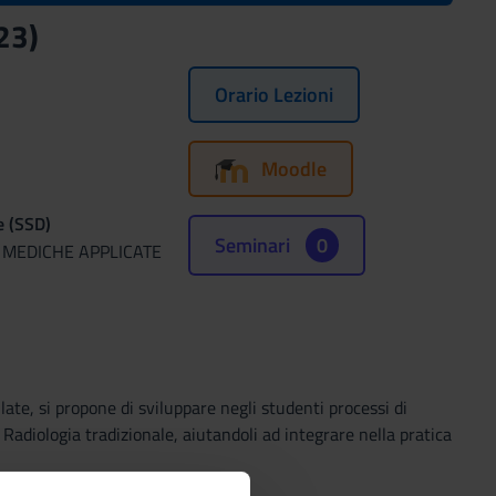
23)
Orario Lezioni
Moodle
e (SSD)
Seminari
0
 MEDICHE APPLICATE
ate, si propone di sviluppare negli studenti processi di
Radiologia tradizionale, aiutandoli ad integrare nella pratica