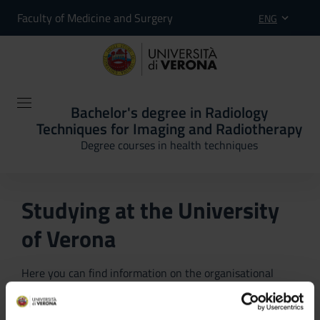
Faculty of Medicine and Surgery
ENG
Bachelor's degree in Radiology
Techniques for Imaging and Radiotherapy
Degree courses in health techniques
Studying at the University
of Verona
Here you can find information on the organisational
aspects of the Programme, lecture timetables, learning
activities and useful contact details for your time at the