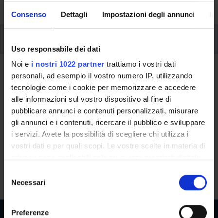
University, from enrolment to graduation.
Consenso
Dettagli
Impostazioni degli annunci
In
Modules
Uso responsabile dei dati
Noi e
i nostri 1022 partner
trattiamo i vostri dati
Back to the study plan
personali, ad esempio il vostro numero IP, utilizzando
tecnologie come i cookie per memorizzare e accedere
Elective studies (It will be
alle informazioni sul vostro dispositivo al fine di
activated in the A.Y. 2023/2024)
pubblicare annunci e contenuti personalizzati, misurare
gli annunci e i contenuti, ricercare il pubblico e sviluppare
Teaching code
Credits
i servizi. Avete la possibilità di scegliere chi utilizza i
4S001039
6
vostri dati e per quali scopi. Le vostre scelte in materia di
privacy sono applicabili solo su questa proprietà digitale
Scientific Disciplinary Sector (SSD)
in cui avete effettuato le vostre scelte. È possibile
S
- - -
modificare o revocare il proprio consenso in qualsiasi
Necessari
e
momento dalla Dichiarazione sui cookie o facendo clic
l
sull'icona di attivazione della privacy.
e
Preferenze