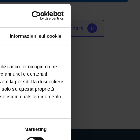
Seminars
0
Informazioni sui cookie
utilizzando tecnologie come i
re annunci e contenuti
vete la possibilità di scegliere
li solo su questa proprietà
consenso in qualsiasi momento
alche metro,
Marketing
e specifiche (impronte