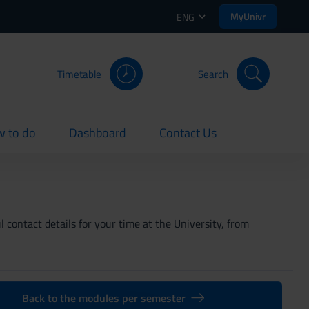
MyUnivr
ENG
Timetable
Search
 to do
Dashboard
Contact Us
rent
current
current
 contact details for your time at the University, from
Back to the modules per semester