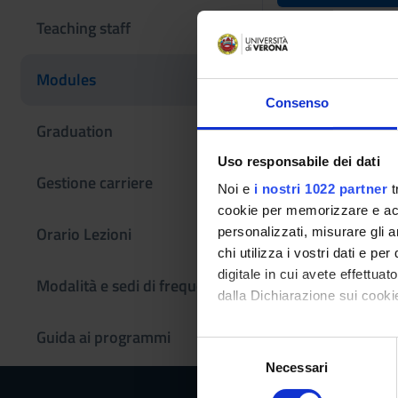
Clinical p
Teaching staff
Teaching code
Modules
4S01546
Consenso
Coordinator
Graduation
Mirko Mazzurana
Uso responsabile dei dati
Gestione carriere
Language
Noi e
i nostri 1022 partner
t
Italian
cookie per memorizzare e acce
Orario Lezioni
personalizzati, misurare gli an
Scientific Discipli
chi utilizza i vostri dati e pe
MED/50 - APPLI
digitale in cui avete effettua
Modalità e sedi di frequenza
Period
dalla Dichiarazione sui cookie
TPALL 2° ANNO 2° 
Guida ai programmi
Con il tuo consenso, vorrem
S
raccogliere informazi
Necessari
e
Identificare il tuo di
l