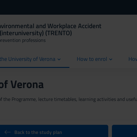
Environmental and Workplace Accident
(interuniversity) (TRENTO)
prevention professions
the University of Verona
How to enrol
How
cur
 of Verona
 the Programme, lecture timetables, learning activities and useful
Back to the study plan