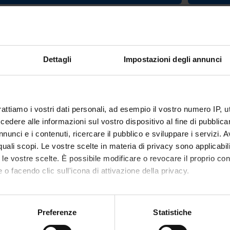
ractice (2nd year) (2014/2015)
Teacher
Mirko Mazzurana
Dettagli
Impostazioni degli annunci
Credits
20
rattiamo i vostri dati personali, ad esempio il vostro numero IP, 
dere alle informazioni sul vostro dispositivo al fine di pubblica
nunci e i contenuti, ricercare il pubblico e sviluppare i servizi. A
nary Sector (SSD)
r quali scopi. Le vostre scelte in materia di privacy sono applicabi
ED MEDICAL TECHNOLOGY AND METHODOLOGY
to le vostre scelte. È possibile modificare o revocare il proprio 
 o facendo clic sull'icona di attivazione della privacy.
SEMESTRE dal Feb 2, 2015 al Sep 30, 2015.
mo anche:
oni sulla tua posizione geografica, con un'approssimazione di qu
Preferenze
Statistiche
spositivo, scansionandolo attivamente alla ricerca di caratteristich