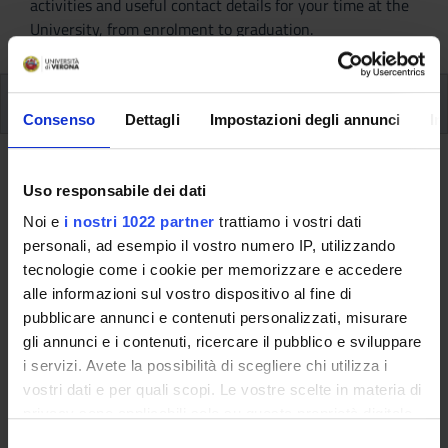
activities and useful contact details for your time at the
University, from enrolment to graduation.
Modules
Consenso
Dettagli
Impostazioni degli annunci
In
Back to the study plan
Uso responsabile dei dati
Clinical practice (2nd year) (It will
Noi e
i nostri 1022 partner
trattiamo i vostri dati
be activated in the
personali, ad esempio il vostro numero IP, utilizzando
tecnologie come i cookie per memorizzare e accedere
A.Y. 2023/2024)
alle informazioni sul vostro dispositivo al fine di
pubblicare annunci e contenuti personalizzati, misurare
Teaching code
Credits
gli annunci e i contenuti, ricercare il pubblico e sviluppare
4S01546
20
i servizi. Avete la possibilità di scegliere chi utilizza i
Scientific Disciplinary Sector (SSD)
vostri dati e per quali scopi. Le vostre scelte in materia di
MED/50 - SCIENZE TECNICHE MEDICHE APPLICATE
privacy sono applicabili solo su questa proprietà digitale
in cui avete effettuato le vostre scelte. È possibile
S