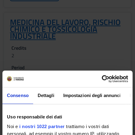
MEDICINA DEL LAVORO, RISCHIO
CHIMICO E TOSSICOLOGIA
INDUSTRIALE
Credits
2
Period
2 SEMESTRE PROFESSIONI SANITARIE
Academic staff
Angela Carta
Consenso
Dettagli
Impostazioni degli annunci
In
Lessons timetable
Uso responsabile dei dati
Noi e
i nostri 1022 partner
trattiamo i vostri dati
personali, ad esempio il vostro numero IP, utilizzando