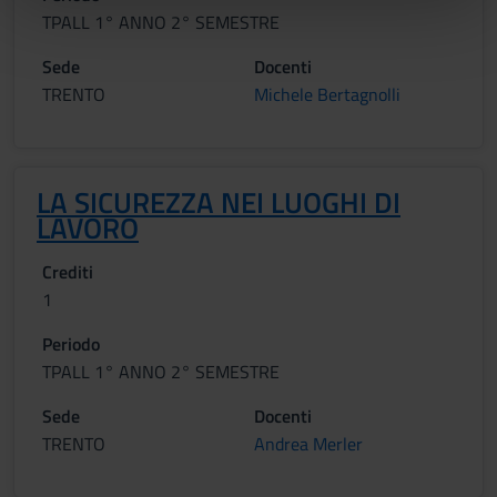
nostri partner che si occupano di analisi dei dati web,
TPALL 1° ANNO 2° SEMESTRE
pubblicità e social media, i quali potrebbero combinarle
con altre informazioni che hai fornito loro o che hanno
Sede
Docenti
raccolto dal tuo utilizzo dei loro servizi.
TRENTO
Michele Bertagnolli
LA SICUREZZA NEI LUOGHI DI
LAVORO
Crediti
1
Periodo
TPALL 1° ANNO 2° SEMESTRE
Sede
Docenti
TRENTO
Andrea Merler