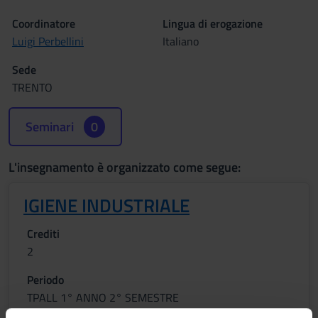
Coordinatore
Lingua di erogazione
Luigi Perbellini
Italiano
Sede
TRENTO
Seminari
0
L'insegnamento è organizzato come segue:
IGIENE INDUSTRIALE
Crediti
2
Periodo
TPALL 1° ANNO 2° SEMESTRE