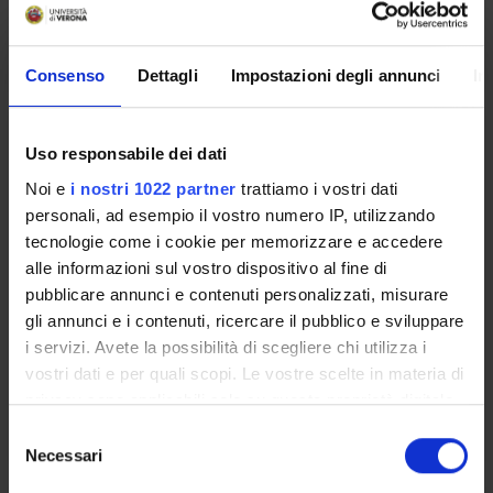
Sede
Docenti
TRENTO
Graziano Maranelli
Consenso
Dettagli
Impostazioni degli annunci
In
MEDICINA DEL LAVORO, RISCHIO
Uso responsabile dei dati
CHIMICO E TOSSICOLOGIA
INDUSTRIALE
Noi e
i nostri 1022 partner
trattiamo i vostri dati
personali, ad esempio il vostro numero IP, utilizzando
Crediti
tecnologie come i cookie per memorizzare e accedere
2
alle informazioni sul vostro dispositivo al fine di
pubblicare annunci e contenuti personalizzati, misurare
Periodo
gli annunci e i contenuti, ricercare il pubblico e sviluppare
TPALL 1° ANNO 2° SEMESTRE
i servizi. Avete la possibilità di scegliere chi utilizza i
vostri dati e per quali scopi. Le vostre scelte in materia di
Sede
Docenti
privacy sono applicabili solo su questa proprietà digitale
TRENTO
Luigi Perbellini
in cui avete effettuato le vostre scelte. È possibile
S
modificare o revocare il proprio consenso in qualsiasi
Necessari
e
momento dalla Dichiarazione sui cookie o facendo clic
l