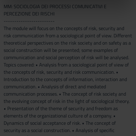
informazioni sul modo in cui utilizzi il nostro sito con i
MM: SOCIOLOGIA DEI PROCESSI COMUNICATIVI E
nostri partner che si occupano di analisi dei dati web,
PERCEZIONE DEI RISCHI
pubblicità e social media, i quali potrebbero combinarle
------------------------
con altre informazioni che hai fornito loro o che hanno
The module will focus on the concepts of risk, security and
raccolto dal tuo utilizzo dei loro servizi.
risk communication from a sociological point of view. Different
theoretical perspectives on the risk society and on safety as a
social construction will be presented; some examples of
communication and social perception of risk will be analysed.
Topics covered: • Analysis from a sociological point of view of
the concepts of risk, security and risk communication. •
Introduction to the concepts of information, interaction and
communication. • Analysis of direct and mediated
communication processes. • The concept of risk society and
the evolving concept of risk in the light of sociological theory.
• Presentation of the theme of security and freedom as
elements of the organizational culture of a company. •
Dynamics of social acceptance of risk. • The concept of
security as a social construction. • Analysis of specific