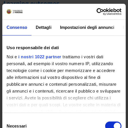
Learning outcomes
------------------------
MM: BISOGNI EDUCATIVI NELLE ORGANIZZAZIONI
------------------------
Consenso
Dettagli
Impostazioni degli annunci
In
Educational needs in organizations. The module deals with the
theme of work-related stress. The course aims to provide the
necessary bases for the understanding of the interaction
Uso responsabile dei dati
between the employees and work environment, with
Noi e
i nostri 1022 partner
trattiamo i vostri dati
particular regard to the dynamics of work-related stress and
personali, ad esempio il vostro numero IP, utilizzando
safety in the workplace.
tecnologie come i cookie per memorizzare e accedere
------------------------
alle informazioni sul vostro dispositivo al fine di
MM: SOCIOLOGIA DEI PROCESSI COMUNICATIVI E
pubblicare annunci e contenuti personalizzati, misurare
PERCEZIONE DEI RISCHI
gli annunci e i contenuti, ricercare il pubblico e sviluppare
------------------------
i servizi. Avete la possibilità di scegliere chi utilizza i
The module addresses the issue of safety and security
vostri dati e per quali scopi. Le vostre scelte in materia di
communication from a sociological perspective. The dynamics
privacy sono applicabili solo su questa proprietà digitale
of construction and social acceptance of risk will be analysed,
in cui avete effettuato le vostre scelte. È possibile
S
and the elements for reflecting on safety and security
modificare o revocare il proprio consenso in qualsiasi
Necessari
e