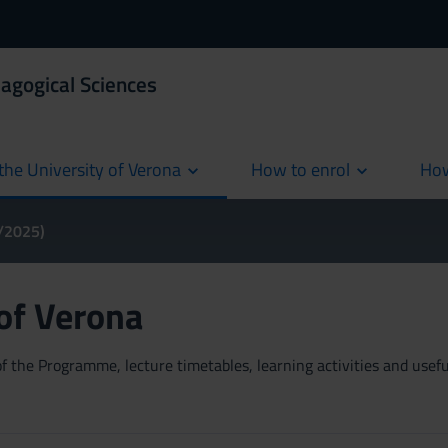
agogical Sciences
the University of Verona
How to enrol
How
cur
4/2025)
 of Verona
 the Programme, lecture timetables, learning activities and useful