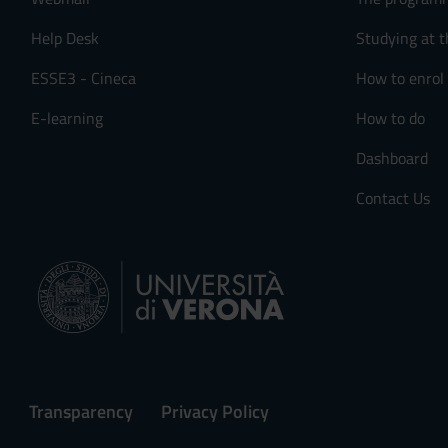
s
e
Help Desk
Studying at t
n
ESSE3 - Cineca
How to enrol
s
o
E-learning
How to do
Dashboard
Contact Us
Transparency
Privacy Policy