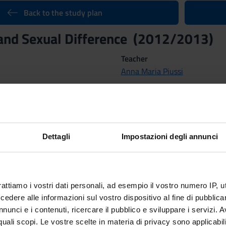
Back to the study plan
and Sexual Difference (2012/2013)
Teacher
Anna Maria Piussi
Credits
9
Dettagli
Impostazioni degli annunci
nary Sector (SSD)
GOGY, THEORIES OF EDUCATION AND SOCIAL EDUCATION
rattiamo i vostri dati personali, ad esempio il vostro numero IP, 
dere alle informazioni sul vostro dispositivo al fine di pubblica
nunci e i contenuti, ricercare il pubblico e sviluppare i servizi. A
 Methods
r quali scopi. Le vostre scelte in materia di privacy sono applicabi