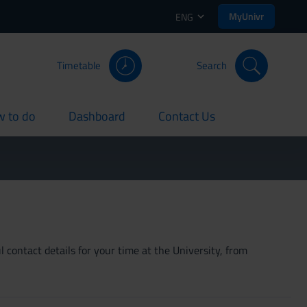
MyUnivr
ENG
Timetable
Search
 to do
Dashboard
Contact Us
rent
current
current
 contact details for your time at the University, from