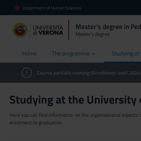
Department of Human Sciences
Master's degree in Ped
Master’s degree
Home
The programme
Studying at 
current
Course partially running (Enrollment until 202
Studying at the University
Here you can find information on the organisational aspects of
enrolment to graduation.