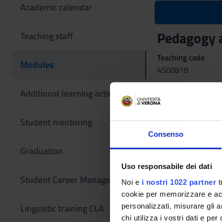
Academic calendar
Pedagogy 
Teaching staff
Teaching code
Modules
4S00818
Coordinator
Additional learning activities
Anna Maria Piussi
Student mentoring
Language
Italian
Consenso
Graduation
Scientific Discipli
M-PED/01 - PEDA
Uso responsabile dei dati
Student Career Management
Noi e
i nostri 1022 partner
t
Period
cookie per memorizzare e acce
Sem. 1B, Sem. IIA
personalizzati, misurare gli an
Linguistic training CLA
Examination
chi utilizza i vostri dati e pe