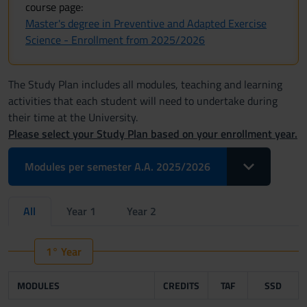
course page:
Master's degree in Preventive and Adapted Exercise
Science - Enrollment from 2025/2026
The Study Plan includes all modules, teaching and learning
activities that each student will need to undertake during
their time at the University.
Please select your Study Plan based on your enrollment year.
Toggle Dropdo
Modules per semester A.A. 2025/2026
All
Year 1
Year 2
1° Year
MODULES
CREDITS
TAF
SSD