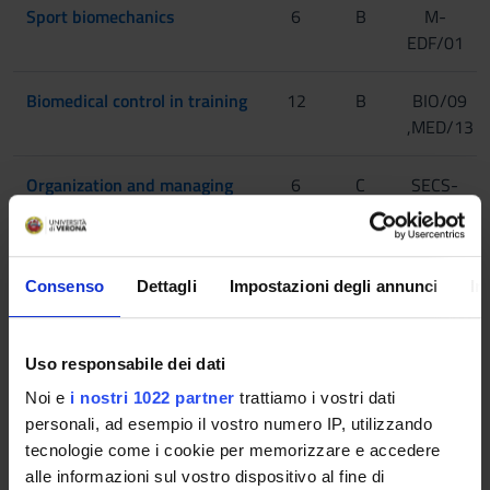
Sport biomechanics
6
B
M-
EDF/01
Biomedical control in training
12
B
BIO/09
,MED/13
Organization and managing
6
C
SECS-
models of Non Profit
P/07
Organizations
Consenso
Dettagli
Impostazioni degli annunci
In
Planning and conducting
12
B
M-
training for physical
EDF/01
conditioning
,M-
Uso responsabile dei dati
EDF/02
Noi e
i nostri 1022 partner
trattiamo i vostri dati
personali, ad esempio il vostro numero IP, utilizzando
Psychology and organization
6
B
M-
tecnologie come i cookie per memorizzare e accedere
of volunteering institutions
PSI/06
alle informazioni sul vostro dispositivo al fine di