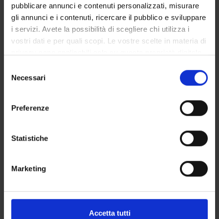
pubblicare annunci e contenuti personalizzati, misurare
Technologies and methods in
6
C
ING-
gli annunci e i contenuti, ricercare il pubblico e sviluppare
functional evaluation
IND/14
i servizi. Avete la possibilità di scegliere chi utilizza i
vostri dati e per quali scopi. Le vostre scelte in materia di
Attivita' formative a scelta
6
D
-
privacy sono applicabili solo su questa proprietà digitale
in cui avete effettuato le vostre scelte. È possibile
S
1st year practice braining
12
F
-
modificare o revocare il proprio consenso in qualsiasi
Necessari
e
momento dalla Dichiarazione sui cookie o facendo clic
l
sull'icona di attivazione della privacy.
2° Year activated in the A.Y. 2015/2016
e
Preferenze
z
Con il tuo consenso, vorremmo anche:
MODULES
CREDITS
TAF
SSD
i
raccogliere informazioni sulla tua posizione
o
Statistiche
Didactics and Special
6
B
M-
geografica, con un'approssimazione di qualche
n
Pedagogy
PED/03
metro,
e
Marketing
Identificare il tuo dispositivo, scansionandolo
d
attivamente alla ricerca di caratteristiche specifiche
e
Planning and coaching of
9
B
M-
(impronte digitali).
l
adapted physical activities
EDF/02
c
Approfondisci come vengono elaborati i tuoi dati personali
Accetta tutti