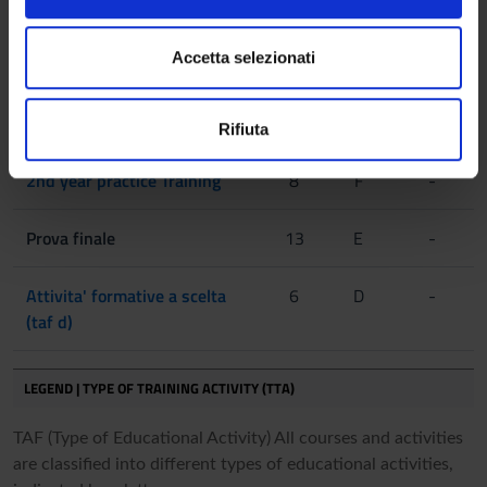
o
e imposta le tue preferenze nella
sezione dettagli
. Puoi
Sociology and communication
6
B
SPS/08
n
modificare o ritirare il tuo consenso in qualsiasi momento
in sport activities
s
dalla Dichiarazione sui cookie.
Accetta selezionati
e
Osteoarticular pathologies in
6
B
MED/33
n
Utilizziamo i cookie per personalizzare contenuti ed
sports and motor activities
Rifiuta
s
annunci, per fornire funzionalità dei social media e per
o
analizzare il nostro traffico. Condividiamo inoltre
2nd year practice Training
8
F
-
informazioni sul modo in cui utilizzi il nostro sito con i
nostri partner che si occupano di analisi dei dati web,
Prova finale
13
E
-
pubblicità e social media, i quali potrebbero combinarle
con altre informazioni che hai fornito loro o che hanno
raccolto dal tuo utilizzo dei loro servizi.
Attivita' formative a scelta
6
D
-
(taf d)
LEGEND | TYPE OF TRAINING ACTIVITY (TTA)
TAF (Type of Educational Activity) All courses and activities
are classified into different types of educational activities,