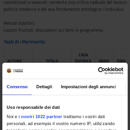
razzializzati e sessuati consenta una critica radicale del lessico
politico moderno e del suo fondamento ontologico: l’individuo.
Metodi didattici:
Lezioni frontali, discussioni sui temi in programma.
Testi di riferimento
CASA
AUTORE
TITOLO
EDITRICE
ANNO
ISBN
Angela
Donne, razza e
Alegre
2018
Davis
classe
Consenso
Dettagli
Impostazioni degli annunci
In
Uso responsabile dei dati
Noi e
i nostri 1022 partner
trattiamo i vostri dati
personali, ad esempio il vostro numero IP, utilizzando