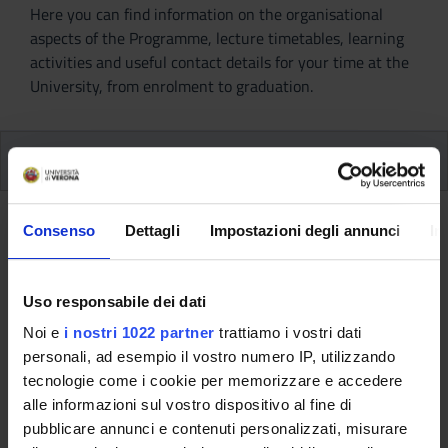
Here you can find information on the organisational
aspects of the Programme, lecture timetables, learning
activities and useful contact details for your time at the
University, from enrolment to graduation.
Modules
Back to the study plan
Consenso
Dettagli
Impostazioni degli annunci
In
Back to the modules per semester
Uso responsabile dei dati
History of Medieval and Modern
Noi e
i nostri 1022 partner
trattiamo i vostri dati
Law (2015/2016)
personali, ad esempio il vostro numero IP, utilizzando
tecnologie come i cookie per memorizzare e accedere
Teaching code
Teacher
alle informazioni sul vostro dispositivo al fine di
4S00324
Christian Zendri
pubblicare annunci e contenuti personalizzati, misurare