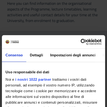
Here you can find information on the organisational
aspects of the Programme, lecture timetables, learning
activities and useful contact details for your time at the
University, from enrolment to graduation.
Modules
Back to the study plan
Consenso
Dettagli
Impostazioni degli annunci
In
Back to the modules per semester
Uso responsabile dei dati
History of Political Thought II
Noi e
i nostri 1022 partner
trattiamo i vostri dati
(2015/2016)
personali, ad esempio il vostro numero IP, utilizzando
tecnologie come i cookie per memorizzare e accedere
Teaching code
Teacher
alle informazioni sul vostro dispositivo al fine di
4S001529
Paolo Carta
pubblicare annunci e contenuti personalizzati, misurare