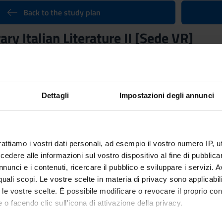
Back to the study plan
y Italian Literature II [Sede VR]
Credits
6
n by
Modern and Contemporary Italian Literature (m)
(2015/2016) - 
Dettagli
Impostazioni degli annunci
rattiamo i vostri dati personali, ad esempio il vostro numero IP, 
dere alle informazioni sul vostro dispositivo al fine di pubblica
nunci e i contenuti, ricercare il pubblico e sviluppare i servizi. A
r quali scopi. Le vostre scelte in materia di privacy sono applicabi
to le vostre scelte. È possibile modificare o revocare il proprio 
 o facendo clic sull'icona di attivazione della privacy.