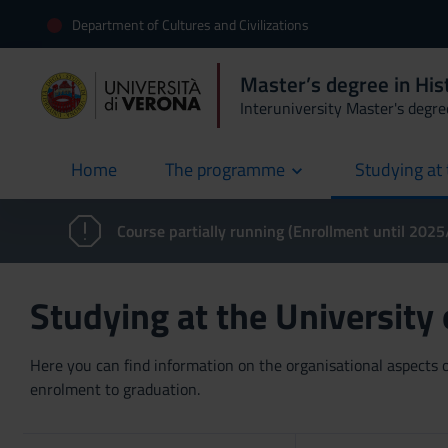
Department of Cultures and Civilizations
Master’s degree in Hist
Interuniversity Master's degre
Home
The programme
Studying at 
current
Course partially running (Enrollment until 202
Studying at the University
Here you can find information on the organisational aspects of
enrolment to graduation.