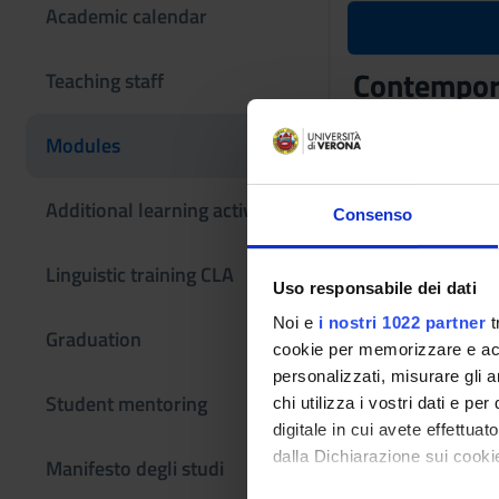
Academic calendar
Contemporar
Teaching staff
Teaching code
Modules
4S001214
The course is give
Additional learning activities
Consenso
Texts
Linguistic training CLA
Uso responsabile dei dati
Noi e
i nostri 1022 partner
t
Graduation
cookie per memorizzare e acce
personalizzati, misurare gli an
Student mentoring
chi utilizza i vostri dati e pe
digitale in cui avete effettua
dalla Dichiarazione sui cookie
Manifesto degli studi