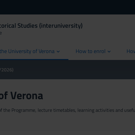
orical Studies (interuniversity)
e
the University of Verona
How to enrol
How
cur
5/2026)
 of Verona
 the Programme, lecture timetables, learning activities and useful