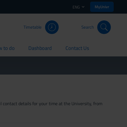
MyUnivr
ENG
Timetable
Search
 to do
Dashboard
Contact Us
rent
current
current
 contact details for your time at the University, from