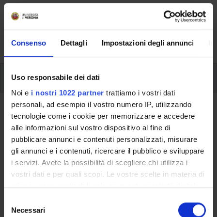
Here you can find information on the organisational
aspects of the Programme, lecture timetables, learning
activities and useful contact details for your time at the
University, from enrolment to graduation.
Consenso
Dettagli
Impostazioni degli annunci
In
Modules
Uso responsabile dei dati
Noi e
i nostri 1022 partner
trattiamo i vostri dati
personali, ad esempio il vostro numero IP, utilizzando
Back to the study plan
tecnologie come i cookie per memorizzare e accedere
alle informazioni sul vostro dispositivo al fine di
Back to the modules per semester
pubblicare annunci e contenuti personalizzati, misurare
gli annunci e i contenuti, ricercare il pubblico e sviluppare
History of Science and Technology
i servizi. Avete la possibilità di scegliere chi utilizza i
- LM [Sede VR]
vostri dati e per quali scopi. Le vostre scelte in materia di
privacy sono applicabili solo su questa proprietà digitale
Teaching code
Credits
in cui avete effettuato le vostre scelte. È possibile
S
4S001219
6
modificare o revocare il proprio consenso in qualsiasi
Necessari
e