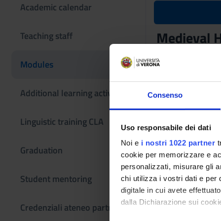
Academic calendar
Medieval H
Teaching staff
Teaching code
Modules
4S003215
Coordinator
Additional learning activities
Consenso
Giuseppe Albertoni
Linguistic training CLA
Also offered in cou
Uso responsabile dei dati
Medieval Hist
Noi e
i nostri 1022 partner
t
Graduation
Language
cookie per memorizzare e acce
Italian
personalizzati, misurare gli an
Student mentoring
chi utilizza i vostri dati e pe
Period
digitale in cui avete effettua
Sem. I Trento dal S
dalla Dichiarazione sui cookie
Credenziali ateneo partner