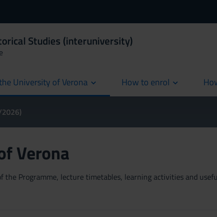
orical Studies (interuniversity)
e
the University of Verona
How to enrol
How
cur
5/2026)
 of Verona
 the Programme, lecture timetables, learning activities and useful