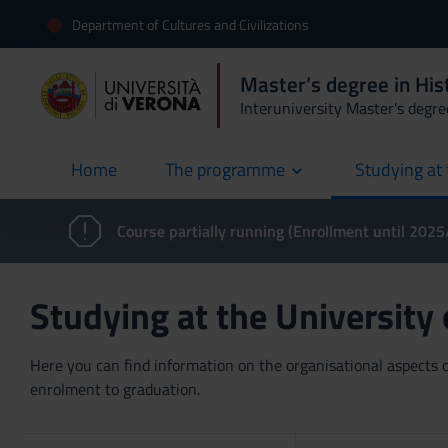
Department of Cultures and Civilizations
Master’s degree in Hist
Interuniversity Master's degre
Home
The programme
Studying at 
current
Course partially running (Enrollment until 202
Studying at the University
Here you can find information on the organisational aspects of
enrolment to graduation.