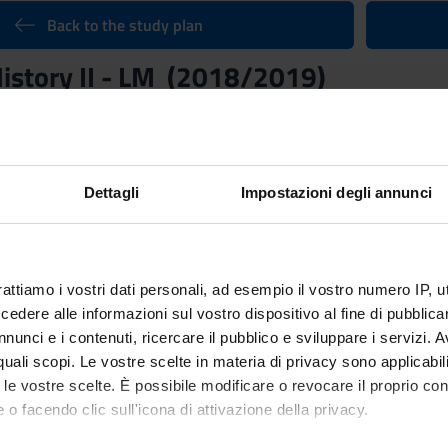
Back to the study plan
istory II - LM (2018/2019)
Teacher
Giuseppe Albertoni
Credits
Dettagli
Impostazioni degli annunci
6
rses:
ory II - LM
of the course Master's degree in Arts (interuniversity)
rattiamo i vostri dati personali, ad esempio il vostro numero IP, 
Scientific Disciplinary Sector 
dere alle informazioni sul vostro dispositivo al fine di pubblica
M-STO/01 - MEDIEVAL HIST
nunci e i contenuti, ricercare il pubblico e sviluppare i servizi. A
r quali scopi. Le vostre scelte in materia di privacy sono applicabi
to le vostre scelte. È possibile modificare o revocare il proprio 
ep 17, 2018 al Dec 21, 2018.
 o facendo clic sull'icona di attivazione della privacy.