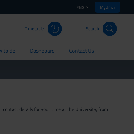
MyUnivr
ENG
Timetable
Search
 to do
Dashboard
Contact Us
rent
current
current
 contact details for your time at the University, from