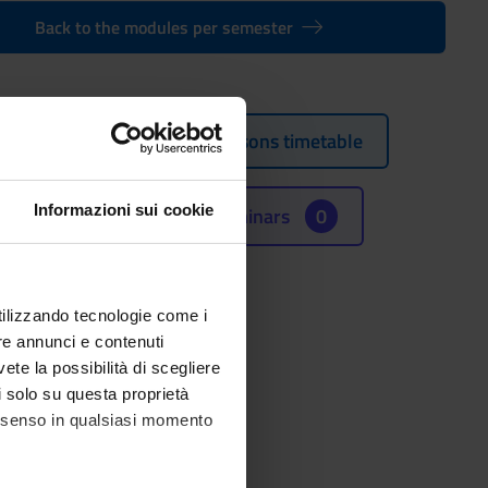
Back to the modules per semester
Lessons timetable
Informazioni sui cookie
Seminars
0
utilizzando tecnologie come i
(SSD)
re annunci e contenuti
ORY
vete la possibilità di scegliere
li solo su questa proprietà
consenso in qualsiasi momento