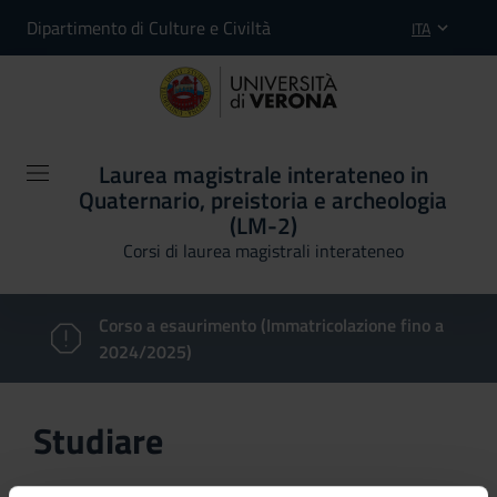
Dipartimento di Culture e Civiltà
ITA
Laurea magistrale interateneo in
Quaternario, preistoria e archeologia
(LM-2)
Corsi di laurea magistrali interateneo
Corso a esaurimento (Immatricolazione fino a
2024/2025)
Studiare
In questa sezione è possibile reperire le informazioni