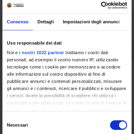
riguardanti l'organizzazione pratica del corso, lo
svolgimento delle attività didattiche, le opportunità
formative e i contatti utili durante tutto il percorso di
Consenso
Dettagli
Impostazioni degli annunci
In
studi, fino al conseguimento del titolo finale.
Uso responsabile dei dati
Insegnamenti
Noi e
i nostri 1022 partner
trattiamo i vostri dati
personali, ad esempio il vostro numero IP, utilizzando
tecnologie come i cookie per memorizzare e accedere
Ritorna al piano didattico
alle informazioni sul vostro dispositivo al fine di
pubblicare annunci e contenuti personalizzati, misurare
Archeobotanica (Sarà attivato
gli annunci e i contenuti, ricercare il pubblico e sviluppare
nell'A.A. 2020/2021)
i servizi. Avete la possibilità di scegliere chi utilizza i
vostri dati e per quali scopi. Le vostre scelte in materia di
Codice insegnamento
Crediti
privacy sono applicabili solo su questa proprietà digitale
4S003281
6
in cui avete effettuato le vostre scelte. È possibile
S
modificare o revocare il proprio consenso in qualsiasi
Settore Scientifico Disciplinare (SSD)
Necessari
e
momento dalla Dichiarazione sui cookie o facendo clic
BIO/02 - BOTANICA SISTEMATICA
l