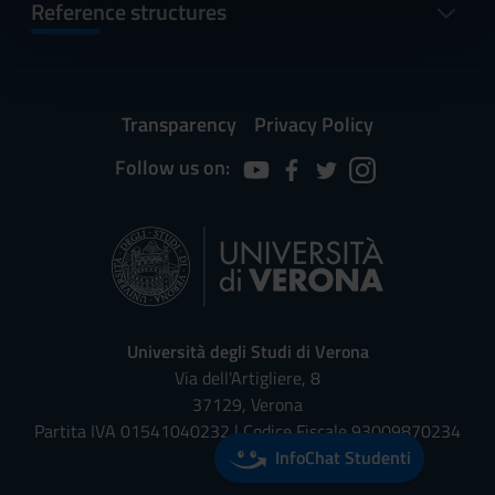
informazioni sul modo in cui utilizzi il nostro sito con i
Reference structures
nostri partner che si occupano di analisi dei dati web,
pubblicità e social media, i quali potrebbero combinarle
con altre informazioni che hai fornito loro o che hanno
raccolto dal tuo utilizzo dei loro servizi.
Transparency
Privacy Policy
Follow us on:
Università degli Studi di Verona
Via dell'Artigliere, 8
37129, Verona
Partita IVA 01541040232 | Codice Fiscale 93009870234
InfoChat Studenti