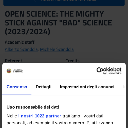
OPEN SCIENCE: THE MIGHTY
STICK AGAINST "BAD" SCIENCE
(2023/2024)
Academic staff
Alberto Scandola
,
Michele Scandola
Referent
Credits
Alberto Scandola
2
Language
Class attendance
English
Free Choice
Consenso
Dettagli
Impostazioni degli annunci
In
Location
VERONA
Uso responsabile dei dati
Noi e
i nostri 1022 partner
trattiamo i vostri dati
Moodle
Seminars
0
personali, ad esempio il vostro numero IP, utilizzando