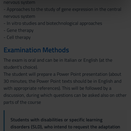
nervous system
informazioni sul modo in cui utilizzi il nostro sito con i
- Approaches to the study of gene expression in the central
nostri partner che si occupano di analisi dei dati web,
nervous system
pubblicità e social media, i quali potrebbero combinarle
- In vitro studies and biotechnological approaches
con altre informazioni che hai fornito loro o che hanno
- Gene therapy
raccolto dal tuo utilizzo dei loro servizi.
- Cell therapy
Examination Methods
The exam is oral and can be in Italian or English (at the
student's choice).
The student will prepare a Power Point presentation (about
30 minutes; the Power Point texts should be in English and
with appropriate references). This will be followed by a
discussion, during which questions can be asked also on other
parts of the course
Students with disabilities or specific learning
disorders (SLD), who intend to request the adaptation