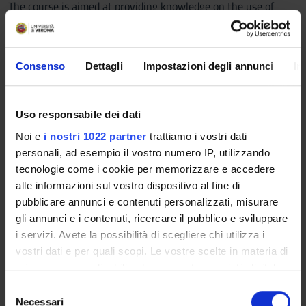
The course is aimed at providing knowledge on the use of
biotechnology in the field of neuroscience, with special
reference to the physiopathology of the nervous system,
biomolecular, cellular and functional techniques of
Consenso
Dettagli
Impostazioni degli annunci
In
neurobiological relevance, models of neurological diseases,
therapeutic approaches.
Program
Uso responsabile dei dati
Noi e
i nostri 1022 partner
trattiamo i vostri dati
- Principles of structural and functional organization of the
personali, ad esempio il vostro numero IP, utilizzando
nervous tissue and the nervous system
tecnologie come i cookie per memorizzare e accedere
- The neuron: subcellular components and polarization
alle informazioni sul vostro dispositivo al fine di
- Synaptic transmission
pubblicare annunci e contenuti personalizzati, misurare
- Ligand-receptor activity in neurotransmission and cell
gli annunci e i contenuti, ricercare il pubblico e sviluppare
membrane signal transduction mechanisms
i servizi. Avete la possibilità di scegliere chi utilizza i
- Neuronal cell death: necrosis, apoptosis, autophagy
vostri dati e per quali scopi. Le vostre scelte in materia di
- Glial cells (astrocytes, microglia, oligodendroglia, Schwann
privacy sono applicabili solo su questa proprietà digitale
cells) and intercellular crosstalk in the nervous system
in cui avete effettuato le vostre scelte. È possibile
- Blood-brain barrier: mechanisms of regulation, pathological
S
modificare o revocare il proprio consenso in qualsiasi
Necessari
alterations, biotechnological approaches to blood-brain barrier
e