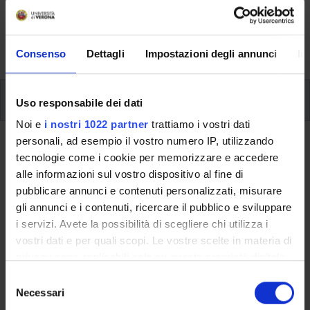
svolgimento delle attività didattiche, le opportunità
formative e i contatti utili durante tutto il percorso di
studi, fino al conseguimento del titolo finale.
Consenso
Dettagli
Impostazioni degli annunci
In
Insegnamenti
Uso responsabile dei dati
Noi e
i nostri 1022 partner
trattiamo i vostri dati
personali, ad esempio il vostro numero IP, utilizzando
Ritorna al piano didattico
tecnologie come i cookie per memorizzare e accedere
alle informazioni sul vostro dispositivo al fine di
Ritorna agli insegnamenti per periodo
pubblicare annunci e contenuti personalizzati, misurare
gli annunci e i contenuti, ricercare il pubblico e sviluppare
Systems biology
i servizi. Avete la possibilità di scegliere chi utilizza i
vostri dati e per quali scopi. Le vostre scelte in materia di
Codice insegnamento
Crediti
privacy sono applicabili solo su questa proprietà digitale
4S003680
6
in cui avete effettuato le vostre scelte. È possibile
S
L'insegnamento è mutuato dall'insegnamento
Systems
modificare o revocare il proprio consenso in qualsiasi
Necessari
e
biology
(2019/2020) - Laurea magistrale in Molecular and
momento dalla Dichiarazione sui cookie o facendo clic