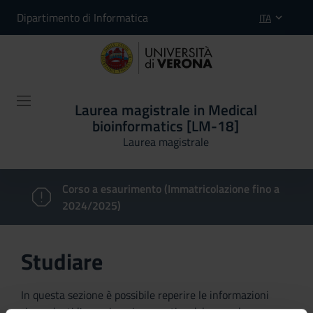
Dipartimento di Informatica
ITA
Laurea magistrale in Medical
bioinformatics [LM-18]
Laurea magistrale
Corso a esaurimento (Immatricolazione fino a
2024/2025)
Studiare
In questa sezione è possibile reperire le informazioni
riguardanti l'organizzazione pratica del corso, lo