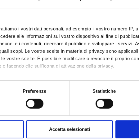
stramento
per dati strutturati
chines e kernel
rattiamo i vostri dati personali, ad esempio il vostro numero IP, 
utturati
dere alle informazioni sul vostro dispositivo al fine di pubblica
mi di learning avanzati
nunci e i contenuti, ricercare il pubblico e sviluppare i servizi. A
a parte di laboratorio, nella quale verranno implementati alcuni degl
r quali scopi. Le vostre scelte in materia di privacy sono applicabi
to le vostre scelte. È possibile modificare o revocare il proprio 
 o facendo clic sull'icona di attivazione della privacy.
Visualizza la bibliografia con Leganto, strument
iografia
mo anche:
recuperare i testi in programma d'esame in mod
oni sulla tua posizione geografica, con un'approssimazione di qu
Preferenze
Statistiche
attiche
spositivo, scansionandolo attivamente alla ricerca di caratteristich
 laboratorio in presenza
aborati i tuoi dati personali e imposta le tue preferenze nella
s
consenso in qualsiasi momento dalla Dichiarazione sui cookie.
erifica dell'apprendimento
Accetta selezionati
 gli studenti dovranno dimostrare di:
nalizzare contenuti ed annunci, per fornire funzionalità dei socia