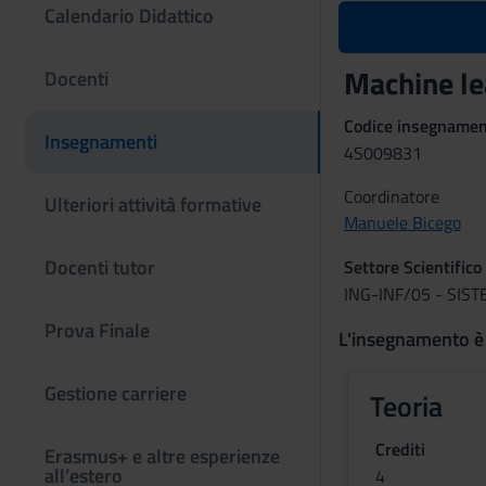
Calendario Didattico
Machine le
Docenti
Codice insegname
Insegnamenti
4S009831
Coordinatore
Ulteriori attività formative
Manuele Bicego
Docenti tutor
Settore Scientifico
ING-INF/05 - SIS
Prova Finale
L'insegnamento è
Gestione carriere
Teoria
Crediti
Erasmus+ e altre esperienze
all’estero
4