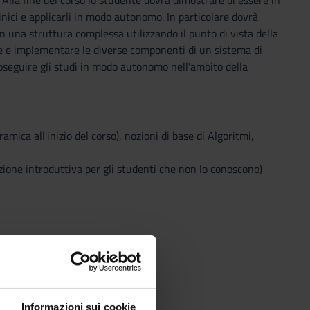
 Alla fine del corso lo studente dovrà dimostrare di essere in
nici e applicarli in modo autonomo. In particolare dovrà
n una struttura complessa utilizzando il punto di vista della
re e implementare le diverse componenti di un sistema di
 proseguire gli studi in modo autonomo nell'ambito della
ica all'inizio del corso), nozioni di base di Algoritmi,
ione introduttiva per gli studenti che non lo conoscono)
Informazioni sui cookie