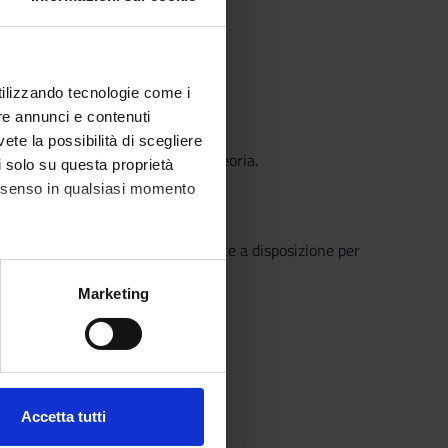
utilizzando tecnologie come i
re annunci e contenuti
vete la possibilità di scegliere
i algoritmi visti nella parte di teoria.
li solo su questa proprietà
consenso in qualsiasi momento
o che il Sistema Bibliotecario mette a disposizione per
o semplice e innovativo.
alche metro,
Marketing
e specifiche (impronte
ezione dettagli
. Puoi
Accetta tutti
l media e per analizzare il