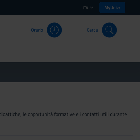
MyUnivr
ITA
Orario
Cerca
didattiche, le opportunità formative e i contatti utili durante