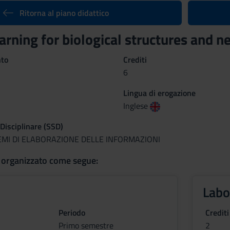
Ritorna al piano didattico
arning for biological structures and
nto
Crediti
6
Lingua di erogazione
Inglese
 Disciplinare (SSD)
TEMI DI ELABORAZIONE DELLE INFORMAZIONI
 organizzato come segue:
Labo
Periodo
Crediti
Primo semestre
2