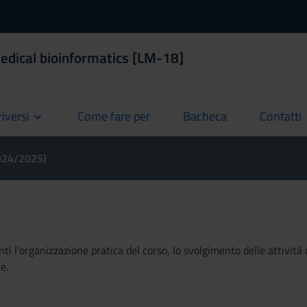
edical bioinformatics [LM-18]
riversi
Come fare per
Bacheca
Contatti
current
current
current
2024/2025)
ti l'organizzazione pratica del corso, lo svolgimento delle attività 
e.