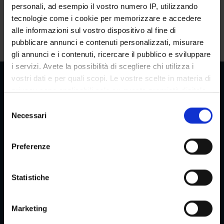
personali, ad esempio il vostro numero IP, utilizzando
Duration
tecnologie come i cookie per memorizzare e accedere
alle informazioni sul vostro dispositivo al fine di
The course has a total duration of
years: 1
and will be held in
pubblicare annunci e contenuti personalizzati, misurare
the period from
February 1, 2026
to
December 31, 2026
.
gli annunci e i contenuti, ricercare il pubblico e sviluppare
i servizi. Avete la possibilità di scegliere chi utilizza i
vostri dati e per quali scopi. Le vostre scelte in materia di
privacy sono applicabili solo su questa proprietà digitale
in cui avete effettuato le vostre scelte. È possibile
S
Reserved Areas
modificare o revocare il proprio consenso in qualsiasi
Necessari
e
momento dalla Dichiarazione sui cookie o facendo clic
l
sull'icona di attivazione della privacy.
e
Preferenze
z
Menu
Con il tuo consenso, vorremmo anche:
i
raccogliere informazioni sulla tua posizione
o
Statistiche
geografica, con un'approssimazione di qualche
n
Services and Faq
metro,
e
Marketing
Identificare il tuo dispositivo, scansionandolo
d