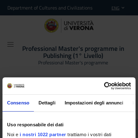
Department of Cultures and Civilizations
ENG
Professional Master's programme in
Publishing (1° Livello)
Professional Master's programme
Studying at the University
of Verona
Consenso
Dettagli
Impostazioni degli annunci
In
Uso responsabile dei dati
When and where
Noi e
i nostri 1022 partner
trattiamo i vostri dati