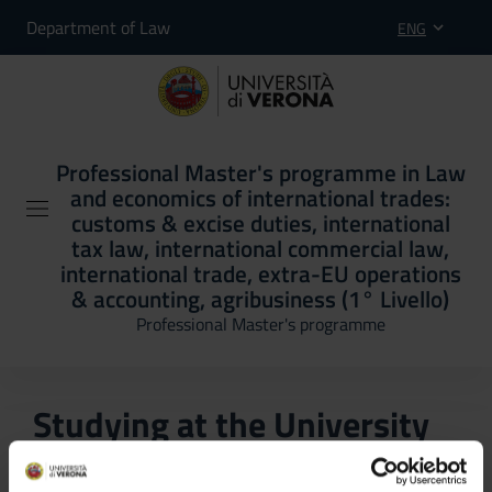
Department of Law
ENG
Professional Master's programme in Law
and economics of international trades:
customs & excise duties, international
tax law, international commercial law,
international trade, extra-EU operations
& accounting, agribusiness (1° Livello)
Professional Master's programme
Studying at the University
of Verona