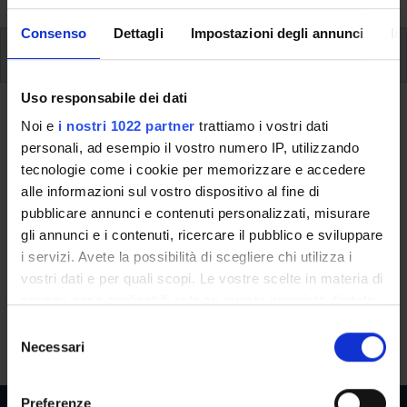
Consenso
Dettagli
Impostazioni degli annunci
In
Study Plan
Uso responsabile dei dati
Back to the study plan
Noi e
i nostri 1022 partner
trattiamo i vostri dati
personali, ad esempio il vostro numero IP, utilizzando
Project Work (2021/2022)
tecnologie come i cookie per memorizzare e accedere
alle informazioni sul vostro dispositivo al fine di
Teaching code
Credits
pubblicare annunci e contenuti personalizzati, misurare
4S01045
3
gli annunci e i contenuti, ricercare il pubblico e sviluppare
Language
i servizi. Avete la possibilità di scegliere chi utilizza i
Italian
vostri dati e per quali scopi. Le vostre scelte in materia di
privacy sono applicabili solo su questa proprietà digitale
Scientific Disciplinary Sector (SSD)
in cui avete effettuato le vostre scelte. È possibile
S
NN - -
modificare o revocare il proprio consenso in qualsiasi
Necessari
e
momento dalla Dichiarazione sui cookie o facendo clic
l
sull'icona di attivazione della privacy.
e
Preferenze