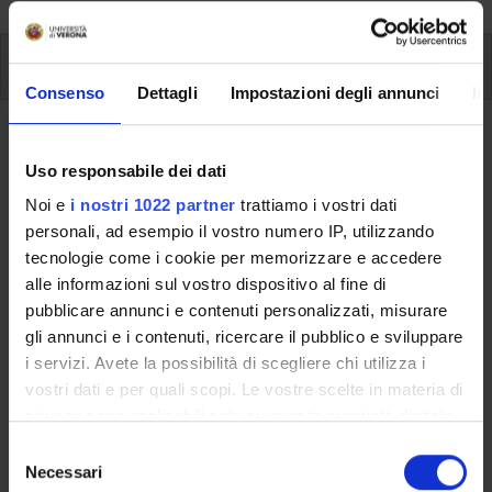
Study Plan
Consenso
Dettagli
Impostazioni degli annunci
In
Back to the study plan
Uso responsabile dei dati
International Taxation Law
Noi e
i nostri 1022 partner
trattiamo i vostri dati
(2021/2022)
personali, ad esempio il vostro numero IP, utilizzando
tecnologie come i cookie per memorizzare e accedere
Teaching code
Teacher
alle informazioni sul vostro dispositivo al fine di
4S010130
Sebastiano Maurizio Messina
pubblicare annunci e contenuti personalizzati, misurare
gli annunci e i contenuti, ricercare il pubblico e sviluppare
Coordinator
Credits
i servizi. Avete la possibilità di scegliere chi utilizza i
Sebastiano Maurizio Messina
7
vostri dati e per quali scopi. Le vostre scelte in materia di
Language
privacy sono applicabili solo su questa proprietà digitale
Italian
in cui avete effettuato le vostre scelte. È possibile
S
modificare o revocare il proprio consenso in qualsiasi
Necessari
e
Scientific Disciplinary Sector (SSD)