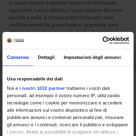
In questa sezione è possibile reperire le informazioni
riguardanti il piano didattico, l'organizzazione del corso
(periodo e sede), le attività didattiche (project work,
verifiche periodiche, prova finale) e, se previste, sono
dettagliate le informazioni sullo stage e l’iscrizione ai
singoli moduli.
Consenso
Dettagli
Impostazioni degli annunci
In
Periodo e sede
Durata
Uso responsabile dei dati
Noi e
i nostri 1022 partner
trattiamo i vostri dati
Il corso ha la durata complessiva di
anni: 1
e si terrà nel
personali, ad esempio il vostro numero IP, utilizzando
periodo che va dal
1 marzo 2025
al
31 gennaio 2026
.
tecnologie come i cookie per memorizzare e accedere
Schema delle lezioni
alle informazioni sul vostro dispositivo al fine di
pubblicare annunci e contenuti personalizzati, misurare
gli annunci e i contenuti, ricercare il pubblico e sviluppare
Le lezioni si terranno due venerdì pomeriggio al mese e ogni
i servizi. Avete la possibilità di scegliere chi utilizza i
sabato mattina.