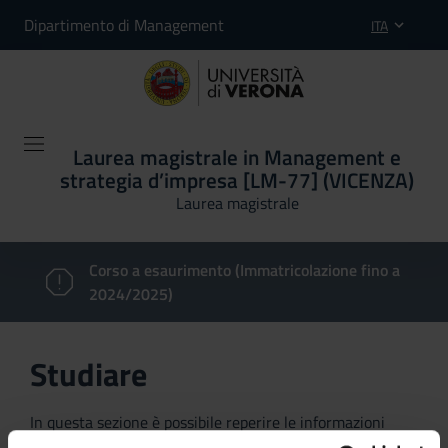
Dipartimento di Management
ITA
Laurea magistrale in Management e
strategia d’impresa [LM-77] (VICENZA)
Laurea magistrale
Corso a esaurimento (Immatricolazione fino a
2024/2025)
Studiare
In questa sezione è possibile reperire le informazioni
riguardanti l'organizzazione pratica del corso, lo