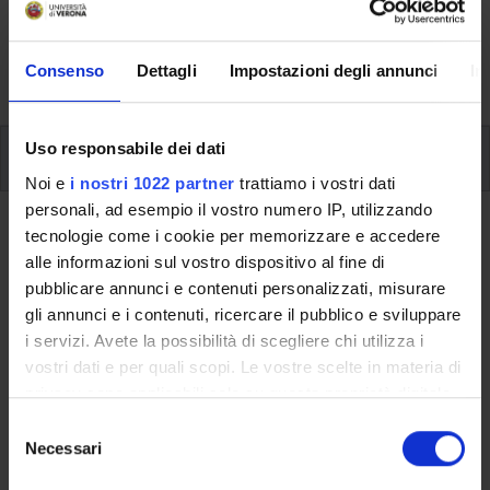
svolgimento delle attività didattiche, le opportunità
formative e i contatti utili durante tutto il percorso di
Consenso
Dettagli
Impostazioni degli annunci
In
studi, fino al conseguimento del titolo finale.
Uso responsabile dei dati
Ulteriori attività formative
Noi e
i nostri 1022 partner
trattiamo i vostri dati
personali, ad esempio il vostro numero IP, utilizzando
Ritorna a ulteriori attività formative
tecnologie come i cookie per memorizzare e accedere
alle informazioni sul vostro dispositivo al fine di
Soft skills coaching days (Vicenza)
pubblicare annunci e contenuti personalizzati, misurare
- 2023/2024
gli annunci e i contenuti, ricercare il pubblico e sviluppare
i servizi. Avete la possibilità di scegliere chi utilizza i
Codice insegnamento
Crediti
vostri dati e per quali scopi. Le vostre scelte in materia di
4S012643
2
privacy sono applicabili solo su questa proprietà digitale
in cui avete effettuato le vostre scelte. È possibile
S
L'insegnamento è mutuato dall'insegnamento
Soft skills
modificare o revocare il proprio consenso in qualsiasi
Necessari
e
coaching days (Vicenza) - 2023/2024
(2023/2024) - Laurea in
momento dalla Dichiarazione sui cookie o facendo clic
l
Economia e innovazione aziendale [L-18]