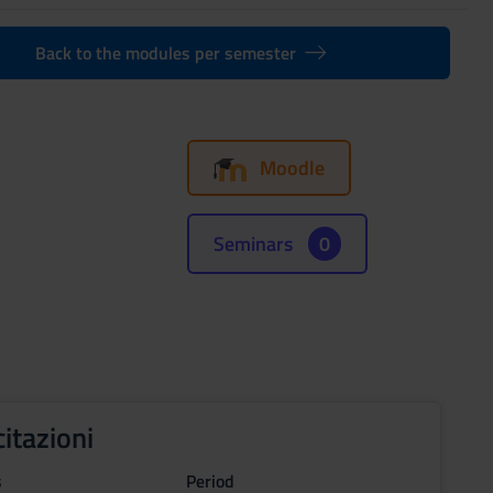
Back to the modules per semester
Moodle
Seminars
0
citazioni
s
Period