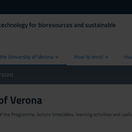
technology for bioresources and sustainable
the University of Verona
How to enrol
How
cur
4/2025)
 of Verona
 the Programme, lecture timetables, learning activities and useful