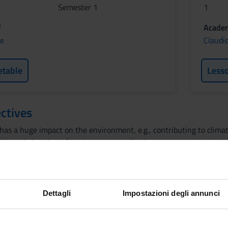
Semester 1
1
f
Academ
ne
Claudi
etable
Less
ctives
as a huge impact on the environment, e.g., contributing to climate
 knowledge about farming systems allowing to meet society's pre
or future generations to meet their needs. In particular, the course 
ent Goals (2015-2030), the sustainable utilization of soil resourc
ation of waste biomass in agriculture.
Dettagli
Impostazioni degli annunci
inability and sustainable development: journey 2050. The U.N. S