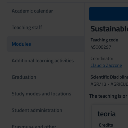
Academic calendar
Sustainabl
Teaching staff
Teaching code
Modules
4S008297
Coordinator
Additional learning activities
Claudio Zaccone
Graduation
Scientific Discipli
AGR/13 - AGRICU
Study modes and locations
The teaching is or
Student administration
teoria
Credits
Erasmus+ and other