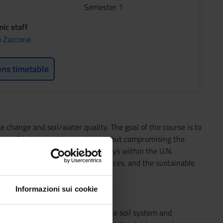
Semester 1
ic staff
o Zaccone
ons timetable
 change and soil/water quality. The goal of the course is to
sent food and textile needs, without compromising the
is focused on the role that soil plays within the U.N.
e, sustainable agricultural practices, and the sustainable
Informazioni sui cookie
ustainable development goals. The soil system and