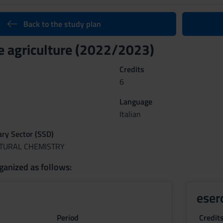
Back to the study plan
e agriculture (2022/2023)
Credits
6
Language
Italian
nary Sector (SSD)
LTURAL CHEMISTRY
ganized as follows:
eser
Period
Credit