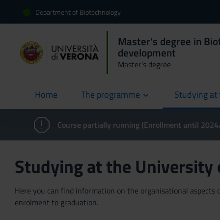
Department of Biotechnology
Master's degree in Bio
development
Master’s degree
Home
The programme
Studying at 
current
Course partially running (Enrollment until 202
Studying at the University
Here you can find information on the organisational aspects of
enrolment to graduation.