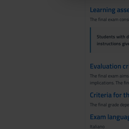
l
Learning ass
c
The final exam consi
o
n
s
Students with di
e
instructions gi
n
s
o
Evaluation cr
The final exam aims 
implications. The f
Criteria for 
The final grade depe
Exam langua
Italiano