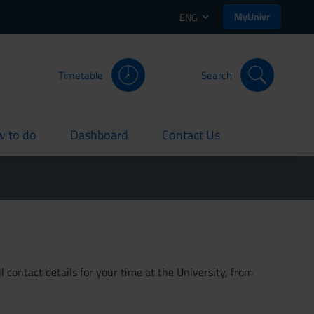
MyUnivr
ENG
Timetable
Search
 to do
Dashboard
Contact Us
rent
current
current
 contact details for your time at the University, from