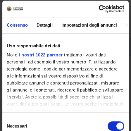
Here you can find information on the organisational
aspects of the Programme, lecture timetables, learning
activities and useful contact details for your time at the
University, from enrolment to graduation.
Consenso
Dettagli
Impostazioni degli annunci
In
Modules
Uso responsabile dei dati
Noi e
i nostri 1022 partner
trattiamo i vostri dati
personali, ad esempio il vostro numero IP, utilizzando
Back to the study plan
tecnologie come i cookie per memorizzare e accedere
alle informazioni sul vostro dispositivo al fine di
Back to the modules per semester
pubblicare annunci e contenuti personalizzati, misurare
gli annunci e i contenuti, ricercare il pubblico e sviluppare
Statistics for Business Analysis
i servizi. Avete la possibilità di scegliere chi utilizza i
vostri dati e per quali scopi. Le vostre scelte in materia di
Teaching code
Credits
privacy sono applicabili solo su questa proprietà digitale
4S008933
9
in cui avete effettuato le vostre scelte. È possibile
S
modificare o revocare il proprio consenso in qualsiasi
Necessari
e
The course is given by
Statistics for Business Analysis