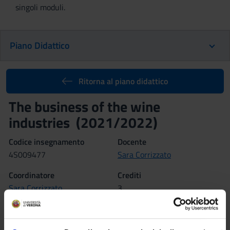
singoli moduli.
Piano Didattico
Ritorna al piano didattico
The business of the wine
industries (2021/2022)
Codice insegnamento
Docente
4S009477
Sara Corrizzato
Coordinatore
Crediti
Sara Corrizzato
3
Lingua di erogazione
Inglese