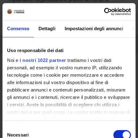
svolgimento delle attività didattiche, le opportunità
formative e i contatti utili durante tutto il percorso di
studi, fino al conseguimento del titolo finale.
Consenso
Dettagli
Impostazioni degli annunci
In
Insegnamenti
Uso responsabile dei dati
Noi e
i nostri 1022 partner
trattiamo i vostri dati
Ritorna al piano didattico
personali, ad esempio il vostro numero IP, utilizzando
tecnologie come i cookie per memorizzare e accedere
Ritorna agli insegnamenti per periodo
alle informazioni sul vostro dispositivo al fine di
pubblicare annunci e contenuti personalizzati, misurare
Storia della scienza e delle
gli annunci e i contenuti, ricercare il pubblico e sviluppare
tecniche (m)
i servizi. Avete la possibilità di scegliere chi utilizza i
vostri dati e per quali scopi. Le vostre scelte in materia di
Codice insegnamento
Crediti
privacy sono applicabili solo su questa proprietà digitale
4S010531
6
in cui avete effettuato le vostre scelte. È possibile
S
modificare o revocare il proprio consenso in qualsiasi
Necessari
e