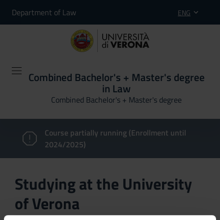
Department of Law
ENG
Combined Bachelor's + Master's degree
in Law
Combined Bachelor's + Master's degree
Course partially running (Enrollment until
2024/2025)
Studying at the University
of Verona