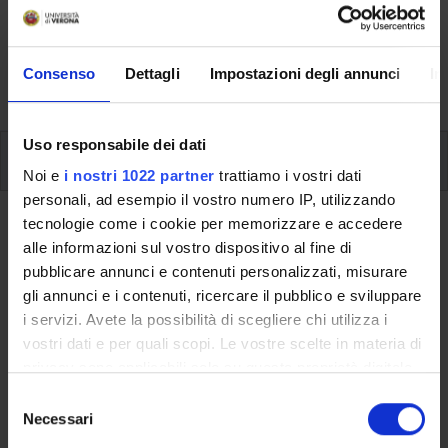
Here you can find information on the organisational
aspects of the Programme, lecture timetables, learning
activities and useful contact details for your time at the
Consenso
Dettagli
Impostazioni degli annunci
In
University, from enrolment to graduation.
Uso responsabile dei dati
Modules
Noi e
i nostri 1022 partner
trattiamo i vostri dati
personali, ad esempio il vostro numero IP, utilizzando
tecnologie come i cookie per memorizzare e accedere
Back to the study plan
alle informazioni sul vostro dispositivo al fine di
pubblicare annunci e contenuti personalizzati, misurare
Back to the modules per semester
gli annunci e i contenuti, ricercare il pubblico e sviluppare
i servizi. Avete la possibilità di scegliere chi utilizza i
French
vostri dati e per quali scopi. Le vostre scelte in materia di
privacy sono applicabili solo su questa proprietà digitale
Teaching code
Credits
in cui avete effettuato le vostre scelte. È possibile
4S00320
3
S
modificare o revocare il proprio consenso in qualsiasi
Necessari
e
The course is given by
French
(2015/2016) - Bachelor’s
momento dalla Dichiarazione sui cookie o facendo clic
l