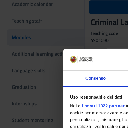
Academic calendar
Criminal 
Teaching staff
Teaching code
Modules
4S01090
Coordinator
Additional learning activities
Language skills
Language
Italian
Consenso
Graduation
Period
1° Periodo di lezio
Uso responsabile dei dati
Internships
Examination
Noi e
i nostri 1022 partner
t
cookie per memorizzare e acce
Colloquio orale.
Student mentoring
personalizzati, misurare gli an
In sede di esame si 
chi utilizza i vostri dati e pe