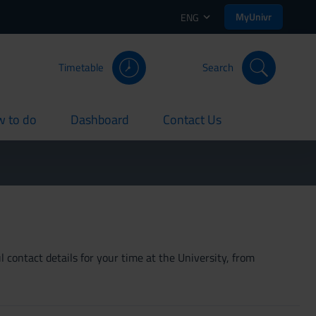
MyUnivr
ENG
Timetable
Search
 to do
Dashboard
Contact Us
rent
current
current
 contact details for your time at the University, from