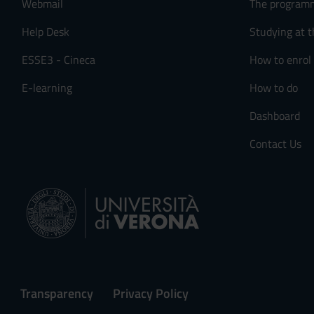
Webmail
The program
s
e
Help Desk
Studying at t
n
ESSE3 - Cineca
How to enrol
s
o
E-learning
How to do
Dashboard
Contact Us
Transparency
Privacy Policy