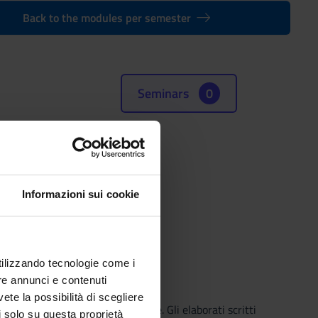
Back to the modules per semester
Seminars
0
(SSD)
Informazioni sui cookie
utilizzando tecnologie come i
re annunci e contenuti
vete la possibilità di scegliere
 o comunque approvati dal docente. Gli elaborati scritti
li solo su questa proprietà