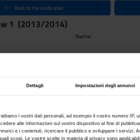
Back to the study plan
Law 1 (2013/2014)
Teacher
Credits
9
Scientific Disciplinary Sector 
IUS/17 - CRIMINAL LAW
Dettagli
Impostazioni degli annunci
ni dal Oct 1, 2013 al Dec 13, 2013.
 Methods
rattiamo i vostri dati personali, ad esempio il vostro numero IP, 
dere alle informazioni sul vostro dispositivo al fine di pubblica
nunci e i contenuti, ricercare il pubblico e sviluppare i servizi. A
terrà conto delle eventuali relazioni scritte svolte su temi indicati
r quali scopi. Le vostre scelte in materia di privacy sono applicabi