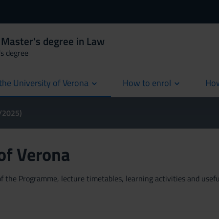
 Master's degree in Law
's degree
the University of Verona
How to enrol
How
cur
4/2025)
 of Verona
 the Programme, lecture timetables, learning activities and useful