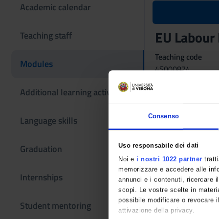
Academic calendar
EU Labour
Teaching staff
Teaching code
Modules
4S000874
The course is give
Additional learning activities
Consenso
Language skills
Uso responsabile dei dati
Graduation
Noi e
i nostri 1022 partner
tratt
memorizzare e accedere alle infor
Internships
annunci e i contenuti, ricercare il
scopi. Le vostre scelte in materia
possibile modificare o revocare i
Student mentoring
attivazione della privacy.