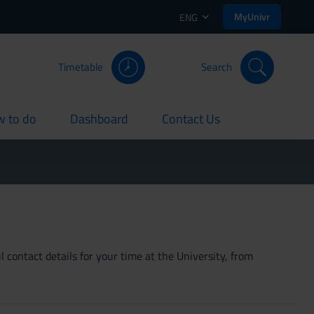
MyUnivr
ENG
Timetable
Search
 to do
Dashboard
Contact Us
rent
current
current
 contact details for your time at the University, from