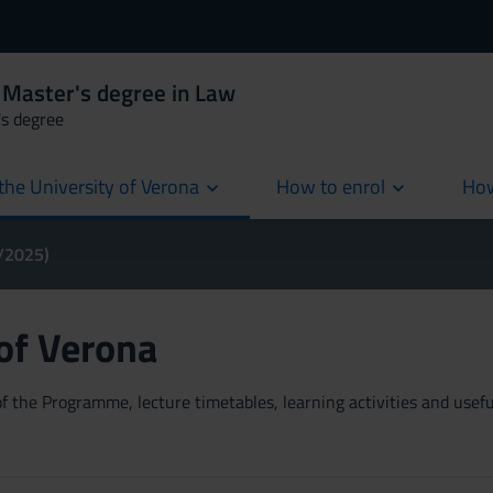
 Master's degree in Law
's degree
the University of Verona
How to enrol
How
cur
4/2025)
 of Verona
 the Programme, lecture timetables, learning activities and useful