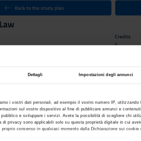
Back to the study plan
 Law
Credits
6
n by
EU Labour Law
(2016/2017) - Bachelor’s degree in Law Servic
Dettagli
Impostazioni degli annunci
iamo i vostri dati personali, ad esempio il vostro numero IP, utilizzando
mazioni sul vostro dispositivo al fine di pubblicare annunci e contenuti
 pubblico e sviluppare i servizi. Avete la possibilità di scegliere chi utili
 di privacy sono applicabili solo su questa proprietà digitale in cui avet
l proprio consenso in qualsiasi momento dalla Dichiarazione sui cookie o