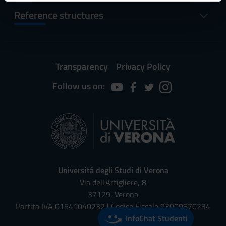
informazioni sul modo in cui utilizzi il nostro sito con i
Reference structures
nostri partner che si occupano di analisi dei dati web,
pubblicità e social media, i quali potrebbero combinarle
con altre informazioni che hai fornito loro o che hanno
raccolto dal tuo utilizzo dei loro servizi.
Transparency
Privacy Policy
Follow us on:
Università degli Studi di Verona
Via dell'Artigliere, 8
37129, Verona
Partita IVA 01541040232 | Codice Fiscale 93009870234
InfoChat Studenti