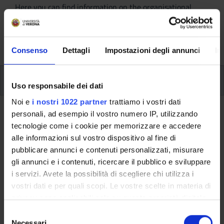
Here you can find information on the organisational
aspects of the Programme, lecture timetables, learning
activities and useful contact details for your time at the
University, from enrolment to graduation.
Consenso
Dettagli
Impostazioni degli annunci
In
Modules
Uso responsabile dei dati
Noi e
i nostri 1022 partner
trattiamo i vostri dati
Back to the study plan
personali, ad esempio il vostro numero IP, utilizzando
tecnologie come i cookie per memorizzare e accedere
alle informazioni sul vostro dispositivo al fine di
Back to the modules per semester
pubblicare annunci e contenuti personalizzati, misurare
Cultural Heritage and Landscape
gli annunci e i contenuti, ricercare il pubblico e sviluppare
i servizi. Avete la possibilità di scegliere chi utilizza i
Law
vostri dati e per quali scopi. Le vostre scelte in materia di
privacy sono applicabili solo su questa proprietà digitale
Teaching code
Credits
in cui avete effettuato le vostre scelte. È possibile
4S00353
6
S
modificare o revocare il proprio consenso in qualsiasi
Necessari