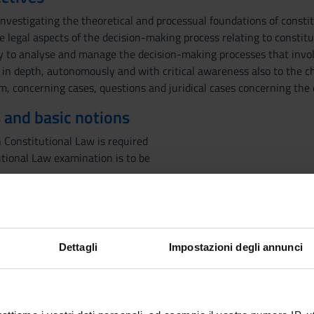
nvestigating the theoretical and processual foundations of constit
 legal aspects of the decision-making process relating to constitut
ty to analyse and manage the decision-making processes that invol
, in depth, autonomously and with critical awareness also to the 
m, concerning cases, questions and juridical cases concerning the q
 and basic notions
 Constitutional Law is required
utional Law examination is to be
 Constitutional Court will be examined.
ental proceedings
Dettagli
Impostazioni degli annunci
nd judgment;
e;
d parameter of the question of legitimacy
onstitutional Court (types and effects)