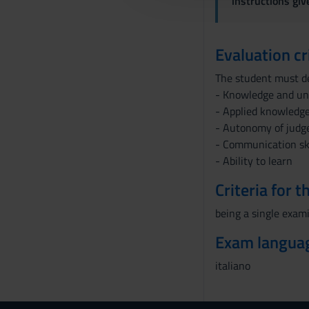
instructions gi
c
o
n
Evaluation cr
s
The student must d
e
- Knowledge and un
n
- Applied knowledg
s
- Autonomy of jud
o
- Communication ski
- Ability to learn
Criteria for 
being a single exami
Exam langua
italiano