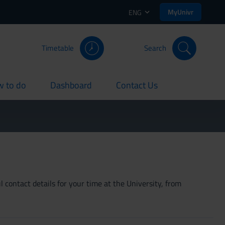
MyUnivr
ENG
Timetable
Search
 to do
Dashboard
Contact Us
rent
current
current
 contact details for your time at the University, from