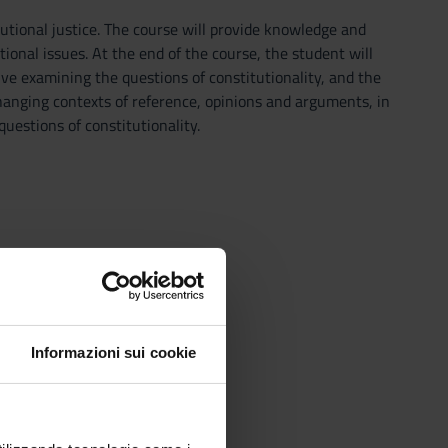
utional justice. The course will provide knowledge and
ional issues. At the end of the course, the student will
ve examining the questions of constitutionality, and the
changing contexts of reference, opinions and arguments, in
uestions of constitutionality.
Informazioni sui cookie