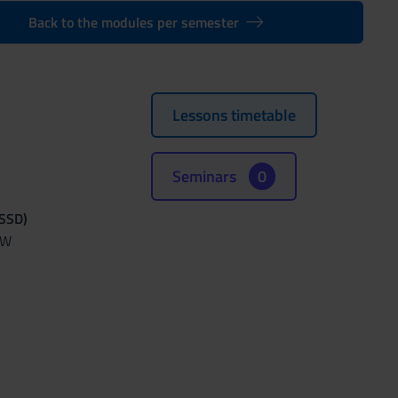
Back to the modules per semester
Lessons timetable
Seminars
0
(SSD)
AW