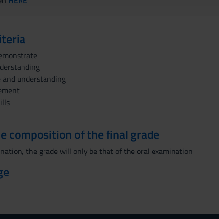
ven
HERE
iteria
emonstrate
derstanding
e and understanding
gement
lls
the composition of the final grade
nation, the grade will only be that of the oral examination
ge