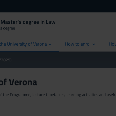
 Master's degree in Law
's degree
the University of Verona
How to enrol
How
cur
4/2025)
 of Verona
 the Programme, lecture timetables, learning activities and useful