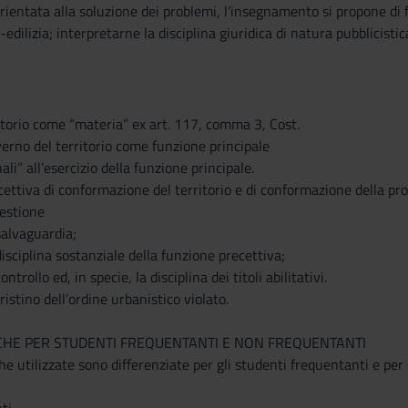
rientata alla soluzione dei problemi, l’insegnamento si propone di
-edilizia; interpretarne la disciplina giuridica di natura pubblicisti
rritorio come “materia” ex art. 117, comma 3, Cost.
overno del territorio come funzione principale
nali” all’esercizio della funzione principale.
ecettiva di conformazione del territorio e di conformazione della pro
gestione
 salvaguardia;
 disciplina sostanziale della funzione precettiva;
ontrollo ed, in specie, la disciplina dei titoli abilitativi.
pristino dell’ordine urbanistico violato.
CHE PER STUDENTI FREQUENTANTI E NON FREQUENTANTI
he utilizzate sono differenziate per gli studenti frequentanti e per