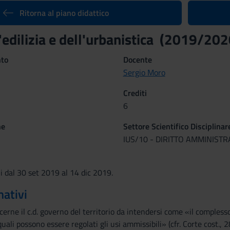
Ritorna al piano didattico
l'edilizia e dell'urbanistica (2019/202
nto
Docente
Sergio Moro
Crediti
6
ne
Settore Scientifico Disciplinar
IUS/10 - DIRITTO AMMINISTR
ni dal 30 set 2019 al 14 dic 2019.
mativi
rne il c.d. governo del territorio da intendersi come «il compless
quali possono essere regolati gli usi ammissibili» (cfr. Corte cost., 