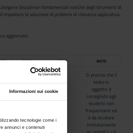
 categorie disciplinari fondamentali nonché degli strumenti di
 impostare la soluzione di problemi di rilevanza applicativa.
co aggiornato.
ICE
ANNO
ISBN
NOTE
2017
Si precisa che il
LLI
testo in
E
oggetto: è
Informazioni sui cookie
consigliato agli
studenti non
frequentanti ed
è da studiare
utilizzando tecnologie come i
limitatamente
re annunci e contenuti
ai capitoli I – II