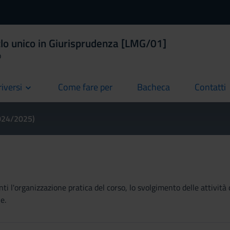
clo unico in Giurisprudenza [LMG/01]
o
riversi
Come fare per
Bacheca
Contatti
current
current
current
2024/2025)
ti l'organizzazione pratica del corso, lo svolgimento delle attività 
e.