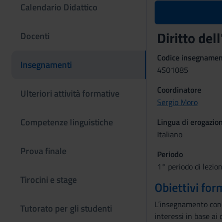
Calendario Didattico
Diritto del
Docenti
Codice insegname
Insegnamenti
4S01085
Coordinatore
Ulteriori attività formative
Sergio Moro
Competenze linguistiche
Lingua di erogazio
Italiano
Prova finale
Periodo
1° periodo di lezio
Tirocini e stage
Obiettivi for
L’insegnamento conce
Tutorato per gli studenti
interessi in base ai 