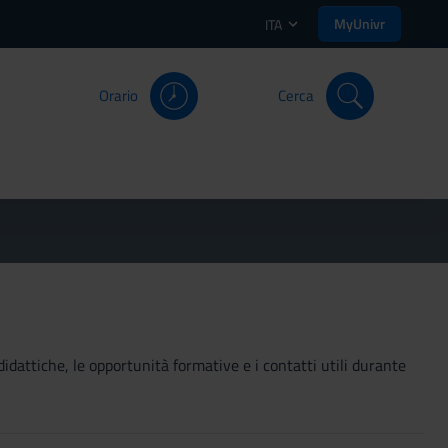
MyUnivr
ITA
Orario
Cerca
didattiche, le opportunità formative e i contatti utili durante