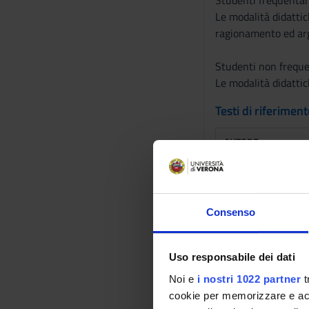
Studenti frequentan
Le modalità didattic
ragionamento ed argo
Studenti non freque
Le modalità didatti
Testi di riferimen
AUTORE
AA.VV. (a cura di D
PRETIS ed A. SIMO
Consenso
Uso responsabile dei dati
Noi e
i nostri 1022 partner
t
cookie per memorizzare e acce