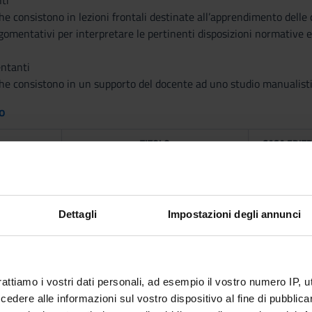
ti
he consistono in lezioni frontali destinate all’apprendimento delle
mentativi per interpretare le pertinenti disposizioni normative ed
ntanti
che consistono in un supporto del docente ad uno studio manualisti
to
TITOLO
CASA EDITR
. DE
Diritto urbanistico e delle opere
G.
NATI),
pubbliche,
GIAPPICHE
EDITOR
Dettagli
Impostazioni degli annunci
rattiamo i vostri dati personali, ad esempio il vostro numero IP, 
dere alle informazioni sul vostro dispositivo al fine di pubblica