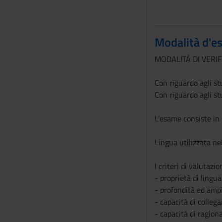
n
s
e
Modalità d'e
n
MODALITÁ DI VERI
s
o
Con riguardo agli st
Con riguardo agli st
L'esame consiste in 
Lingua utilizzata nel
I criteri di valutazi
- proprietà di lingua
- profondità ed ampi
- capacità di colleg
- capacità di ragio