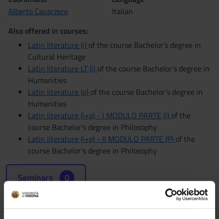
Alberto Cavarzere
Italian
Also offered in courses:
Latin literature (i)
of the course Bachelor’s degree in
Cultural Heritage
Latin literature LT (i)
of the course Bachelor’s degree in
Humanities
Latin literature (p)
of the course Bachelor’s degree in
Humanities
Latin literature (i+p) - I MODULO PARTE (I)
of the
course Bachelor's degree in Philosophy
Latin literature (i+p) - II MODULO PARTE (P)
of the
course Bachelor's degree in Philosophy
Seminars
0
The teaching is organized as follows: