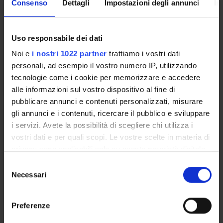
Consenso
Dettagli
Impostazioni degli annunci
In
I MODULO PARTE (I)
Credits
Period
Uso responsabile dei dati
6
I semestre
Noi e
i nostri 1022 partner
trattiamo i vostri dati
Academic staff
personali, ad esempio il vostro numero IP, utilizzando
Alberto Cavarzere
tecnologie come i cookie per memorizzare e accedere
alle informazioni sul vostro dispositivo al fine di
pubblicare annunci e contenuti personalizzati, misurare
gli annunci e i contenuti, ricercare il pubblico e sviluppare
II MODULO PARTE (P)
i servizi. Avete la possibilità di scegliere chi utilizza i
vostri dati e per quali scopi. Le vostre scelte in materia di
Credits
Period
privacy sono applicabili solo su questa proprietà digitale
6
I semestre
in cui avete effettuato le vostre scelte. È possibile
S
Academic staff
modificare o revocare il proprio consenso in qualsiasi
Necessari
e
Alberto Cavarzere
momento dalla Dichiarazione sui cookie o facendo clic
l
sull'icona di attivazione della privacy.
e
Preferenze
z
Learning outcomes
Con il tuo consenso, vorremmo anche: