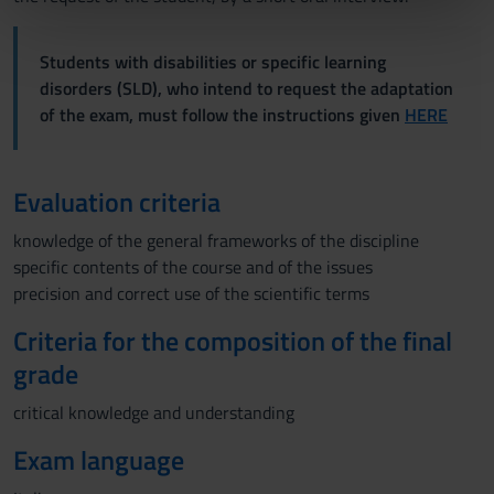
nostri partner che si occupano di analisi dei dati web,
pubblicità e social media, i quali potrebbero combinarle
Students with disabilities or specific learning
con altre informazioni che hai fornito loro o che hanno
disorders (SLD), who intend to request the adaptation
raccolto dal tuo utilizzo dei loro servizi.
of the exam, must follow the instructions given
HERE
Evaluation criteria
knowledge of the general frameworks of the discipline
specific contents of the course and of the issues
precision and correct use of the scientific terms
Criteria for the composition of the final
grade
critical knowledge and understanding
Exam language