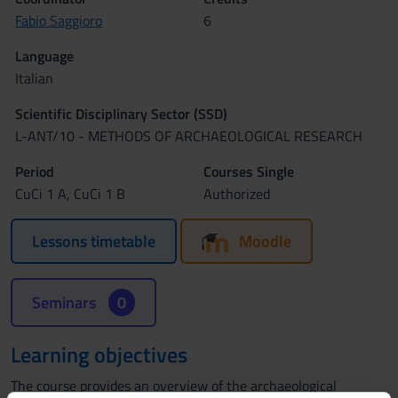
Fabio Saggioro
6
Language
Italian
Scientific Disciplinary Sector (SSD)
L-ANT/10 - METHODS OF ARCHAEOLOGICAL RESEARCH
Period
Courses Single
CuCi 1 A, CuCi 1 B
Authorized
Lessons timetable
Moodle
Seminars
0
Learning objectives
The course provides an overview of the archaeological